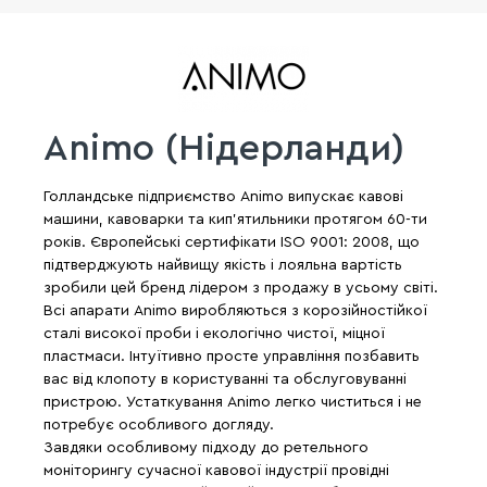
Animo (Нідерланди)
Голландське підприємство Animo випускає кавові
машини, кавоварки та кип'ятильники протягом 60-ти
років. Європейські сертифікати ISO 9001: 2008, що
підтверджують найвищу якість і лояльна вартість
зробили цей бренд лідером з продажу в усьому світі.
Всі апарати Animo виробляються з корозійностійкої
сталі високої проби і екологічно чистої, міцної
пластмаси. Інтуїтивно просте управління позбавить
вас від клопоту в користуванні та обслуговуванні
пристрою. Устаткування Animo легко чиститься і не
потребує особливого догляду.
Завдяки особливому підходу до ретельного
моніторингу сучасної кавової індустрії провідні