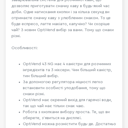
дозволяє приготувати смачну каву в будь-який час
доби. Одне натискання кнопки і за кілька секунд ви
отримаєте смачну каву з улюбленим смаком. То це
буде еспресо, латте макіато, капучіно? Чи скоріше
чай? З новим OptiVend вибір за вами. Тому що смаки
різні.
Особливості:
OptiVend 43 NG має 4 каністри для розчинних
інгредієнтів та 3 міксери. Чим більший каністр,
тим більший вибір.
За допомогою регулятора міцності легко
встановити особисті уподобання, тому що
смаки різні.
OptiVend має окремий вихід для гарячої води,
так що чай має тільки смак чаю.
Робота з кнопками вибору проста. Те, що ви
оберете, з'явиться на дисплеї.
OptiVend можна розмістити будь-де. Достатньо