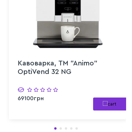
Кавоварка, TM "Animo"
OptiVend 32 NG
69100грн