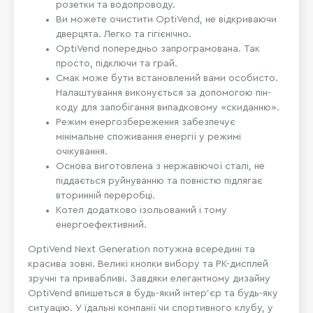
розетки та водопроводу.
Ви можете очистити OptiVend, не відкриваючи
дверцята. Легко та гігієнічно.
OptiVend попередньо запрограмована. Так
просто, підключи та грай.
Смак може бути встановлений вами особисто.
Налаштування виконується за допомогою пін-
коду для запобігання випадковому «скиданню».
Режим енергозбереження забезпечує
мінімальне споживання енергії у режимі
очікування.
Основа виготовлена з нержавіючої сталі, не
піддається руйнуванню та повністю підлягає
вторинній переробці.
Котел додатково ізольований і тому
енергоефективний.
OptiVend Next Generation потужна всередині та
красива зовні. Великі кнопки вибору та РК-дисплей
зручні та привабливі. Завдяки елегантному дизайну
OptiVend впишеться в будь-який інтер'єр та будь-яку
ситуацію. У їдальні компанії чи спортивного клубу, у