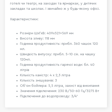
готелі чи театрі, на заходах та ярмарках, у дитячих
закладах та школах. І звичайно ж у будь-якому офісі.
Характеристики:
Розміри ШхГхВ: 409x521x569 мм
Висота зливу: 118 мм
Годинна продуктивність: прибл. 360 чашок 120
мл.
Швидкість випуску: прибл. 5-10 сік. на чашку
120мл.
Годинна продуктивність гарячої води: бл. 40
літрів
Кількість каністр: 4 х 2,3 літра
Кількість змішувачів: 3
Об'єм бойлера:
5,5
літра, захист від википання
Значення підключення: 230 В/50-60 Гц/3275 Вт
Підключення до водопроводу: 3/4”