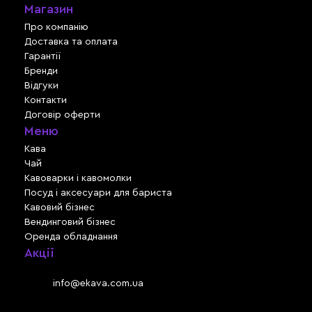
Магазин
Про компанію
Доставка та оплата
Гарантії
Бренди
Відгуки
Контакти
Договір оферти
Меню
Кава
Чай
Кавоварки і кавомолки
Посуд і аксесуари для бариста
Кавовий бізнес
Вендинговий бізнес
Оренда обладнання
Акції
Львів, вул. Зелена, 301
Email:
info@ekava.com.ua
Skype: www.ekava.com.ua