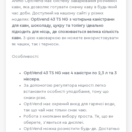
Animo OptiVend має систему заварювання розчинної
кави, яка дозволяє готувати смачну каву в будь-який
час доби. Доступний на нашому сайті у різних
моделях:
Optivend 43 TS NG з чотирьма каністрами
для кави, шоколаду, цукру та топінгу ідеально
підходить для місць, де споживається велика кількість
кави.
З цією кавоваркою ви можете використовувати
як чашки, так і термоси.
Особливості:
OptiVend 43 TS NG має 4 каністри по 2,3 л та 3
міксера
.
За допомогою регулятора міцності легко
встановити особисті уподобання, тому що
смаки різні.
OptiVend має окремий вихід для гарячої води,
так що чай має тільки смак чаю.
Робота з кнопками вибору проста. Те, що ви
оберете, з'явиться на дисплеї.
OptiVend можна розмістити будь-де. Достатньо