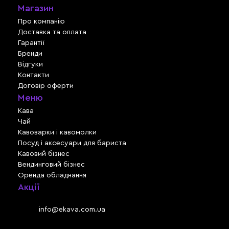
Магазин
Про компанію
Доставка та оплата
Гарантії
Бренди
Відгуки
Контакти
Договір оферти
Меню
Кава
Чай
Кавоварки і кавомолки
Посуд і аксесуари для бариста
Кавовий бізнес
Вендинговий бізнес
Оренда обладнання
Акції
Львів, вул. Зелена, 301
Email:
info@ekava.com.ua
Skype: www.ekava.com.ua