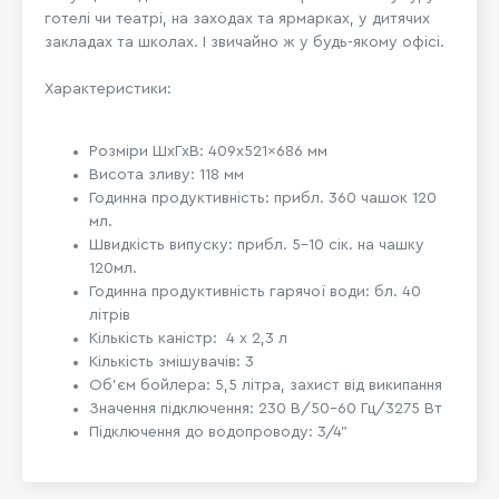
готелі чи театрі, на заходах та ярмарках, у дитячих
закладах та школах. І звичайно ж у будь-якому офісі.
Характеристики:
Розміри ШхГхВ: 409x521x686 мм
Висота зливу: 118 мм
Годинна продуктивність: прибл. 360 чашок 120
мл.
Швидкість випуску: прибл. 5-10 сік. на чашку
120мл.
Годинна продуктивність гарячої води: бл. 40
літрів
Кількість каністр: 4 х 2,3 л
Кількість змішувачів: 3
Об'єм бойлера:
5,5
літра, захист від википання
Значення підключення: 230 В/50-60 Гц/3275 Вт
Підключення до водопроводу: 3/4”