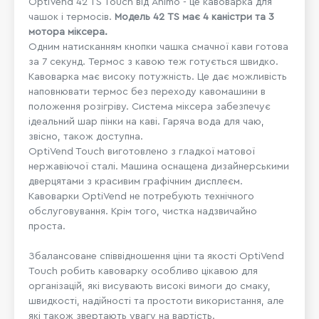
OptiVend 42 TS Touch від Animo - це к
авоварка для
чашок і термосів.
Модель
42 TS має 4 каністри та 3
мотора міксера.
Одним натисканням кнопки чашка смачної кави готова
за 7 секунд. Термос з кавою теж готується швидко.
Кавоварка має високу потужність. Це дає можливість
наповнювати термос без переходу кавомашини в
положення розігріву.
Система міксера забезпечує
ідеальний шар пінки на каві. Гаряча вода для чаю,
звісно, також доступна.
OptiVend Touch виготовлено з гладкої матової
нержавіючої сталі. Машина оснащена дизайнерськими
дверцятами з красивим графічним дисплеєм.
Кавоварки OptiVend не потребують технічного
обслуговування. Крім того, чистка надзвичайно
проста.
Збалансоване співвідношення ціни та якості OptiVend
Touch робить кавоварку особливо цікавою для
організацій, які висувають високі вимоги до смаку,
швидкості, надійності та простоти використання, але
які також звертають увагу на вартість.