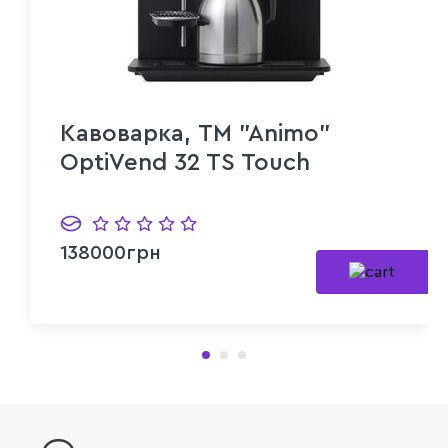
Кавоварка, TM "Animo"
OptiVend 32 TS Touch
138000грн