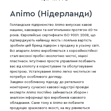
Animo (Нідерланди)
Голландське підприємство Animo випускає кавові
машини, кавоварки та кип'ятильники протягом 60-ти
років. Європейські сертифікати ISO 9001: 2008, що
підтверджують найвищу якість і лояльна вартість
зробили цей бренд лідером з продажу в усьому світі.
Всі апарати Animo виробляються з корозійностійкої
сталі високої проби і екологічно чистої, міцної
пластмаси. Інтуїтивно просте управління позбавить
вас від клопоту в користуванні та обслуговуванні
пристрою. Устаткування Animo легко чиститься і не
потребує особливого догляду.
Завдяки особливому підходу до ретельного
моніторингу сучасної кавової індустрії провідні
експерти Animo постійно займаються збором і
аналізом інформації про виробників кавового
обладнання. Саме тому в Animo ви побачите
продукцію зразкового якості, на яку рівняються