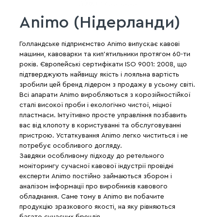
Animo (Нідерланди)
Голландське підприємство Animo випускає кавові
машини, кавоварки та кип'ятильники протягом 60-ти
років. Європейські сертифікати ISO 9001: 2008, що
підтверджують найвищу якість і лояльна вартість
зробили цей бренд лідером з продажу в усьому світі.
Всі апарати Animo виробляються з корозійностійкої
сталі високої проби і екологічно чистої, міцної
пластмаси. Інтуїтивно просте управління позбавить
вас від клопоту в користуванні та обслуговуванні
пристрою. Устаткування Animo легко чиститься і не
потребує особливого догляду.
Завдяки особливому підходу до ретельного
моніторингу сучасної кавової індустрії провідні
експерти Animo постійно займаються збором і
аналізом інформації про виробників кавового
обладнання. Саме тому в Animo ви побачите
продукцію зразкового якості, на яку рівняються
багато сучасних брендів.