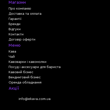
Магазин
Про компанію
Доставка та оплата
Гарантії
Бренди
Відгуки
Контакти
Договір оферти
Меню
Кава
Чай
Кавоварки і кавомолки
Посуд і аксесуари для бариста
Кавовий бізнес
Вендинговий бізнес
Оренда обладнання
Акції
Львів, вул. Зелена, 301
Email:
info@ekava.com.ua
Skype: www.ekava.com.ua