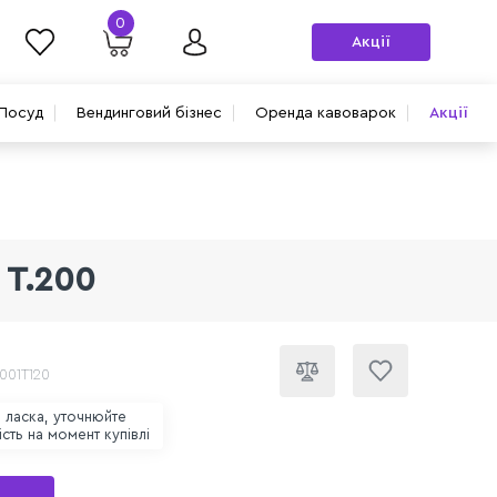
0
Акції
Посуд
Вендинговий бізнес
Оренда кавоварок
Акції
 T.200
001T120
 ласка, уточнюйте
ість на момент купівлі