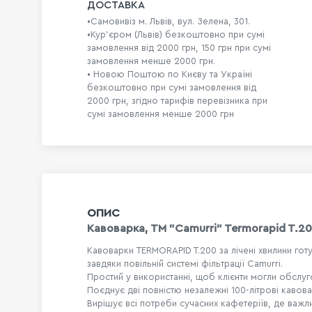
ДОСТАВКА
•Самовивіз м. Львів, вул. Зелена, 301.
•Кур'єром (Львів) безкоштовно при сумі
замовлення від 2000 грн, 150 грн при сумі
замовлення менше 2000 грн.
• Новою Поштою по Києву та Україні
безкоштовно при сумі замовлення від
2000 грн, згідно тарифів перевізника при
сумі замовлення менше 2000 грн
ОПИС
Кавоварка, TM "Camurri" Termorapid T.2
Кавоварки TERMORAPID T.200 за лічені хвилини гот
завдяки повільній системі фільтрації Camurri.
Простий у використанні, щоб клієнти могли обслуг
Поєднує дві повністю незалежні 100-літрові кавов
Вирішує всі потреби сучасних кафетеріїв, де важл