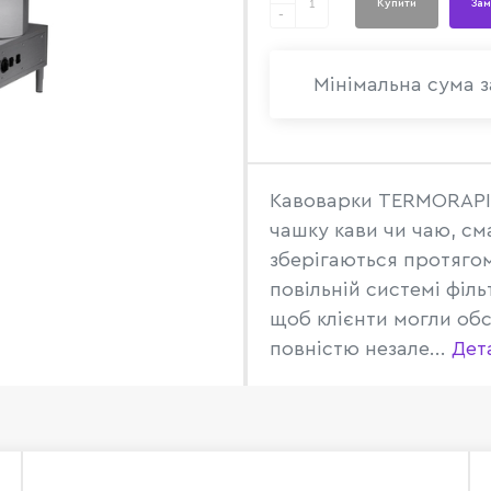
Купити
Зам
-
Мінімальна сума з
Кавоварки TERMORAPID 
чашку кави чи чаю, см
зберігаються протяго
повільній системі філ
щоб клієнти могли обс
повністю незале...
Дет