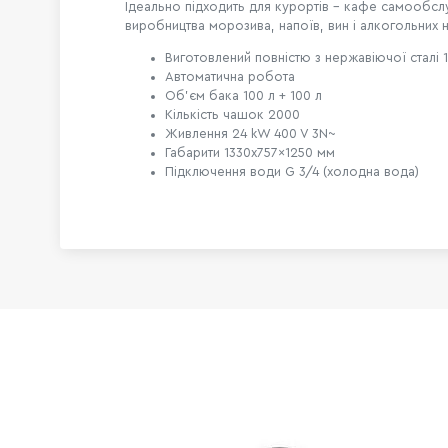
Ідеально підходить для курортів – кафе самообслу
виробництва морозива, напоїв, вин і алкогольних н
Виготовлений повністю з нержавіючої сталі 1
Автоматична робота
Об'єм бака 100 л + 100 л
Кількість чашок 2000
Живлення 24
kW
400 V 3N~
Габарити
1330x757x1250
мм
Підключення води G 3/4 (холодна вода)