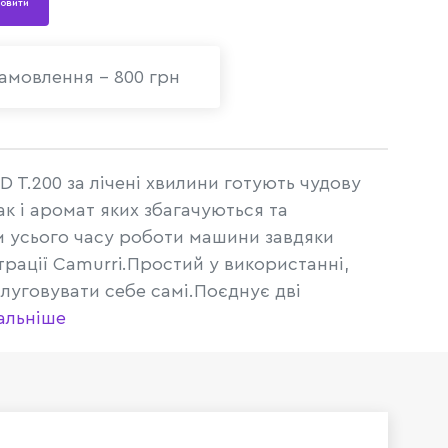
овити
амовлення - 800 грн
T.200 за лічені хвилини готують чудову
ак і аромат яких збагачуються та
м усього часу роботи машини завдяки
ьтрації Camurri.Простий у використанні,
луговувати себе самі.Поєднує дві
альніше