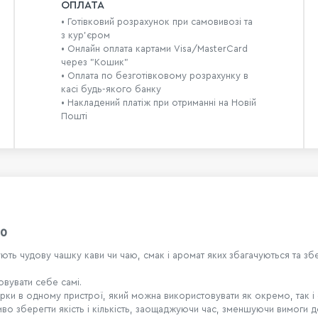
ОПЛАТА
• Готівковий розрахунок при самовивозі та
з кур’єром
• Онлайн оплата картами Visa/MasterCard
через "Кошик"
• Оплата по безготівковому розрахунку в
касі будь-якого банку
• Накладений платіж при отриманні на Новій
Пошті
00
ують чудову чашку кави чи чаю, смак і аромат яких збагачуються та 
овувати себе самі.
арки в одному пристрої, який можна використовувати як окремо, так і
иво зберегти якість і кількість, заощаджуючи час, зменшуючи вимоги д