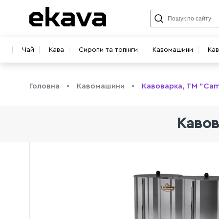
Чай
Кава
Сиропи та топінги
Кавомашини
Ка
Головна
Кавомашини
Кавоварка, TM "Cam
Кавов
info@ekava.com.ua