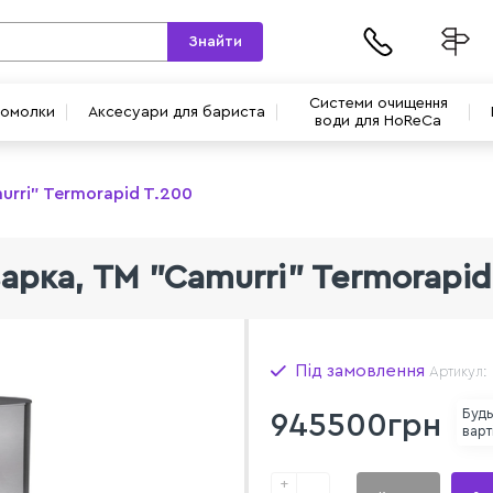
Знайти
Системи очищення
вомолки
Аксесуари для бариста
води для HoReCa
urri" Termorapid T.200
арка, TM "Camurri" Termorapid
Під замовлення
Артикул: 
Будь
945500грн
варт
+