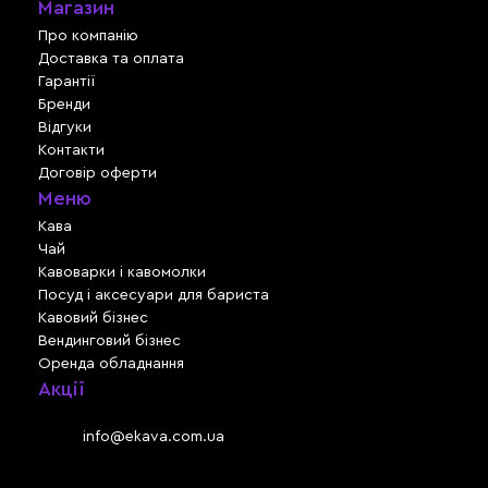
Магазин
Про компанію
Доставка та оплата
Гарантії
Бренди
Відгуки
Контакти
Договір оферти
Меню
Кава
Чай
Кавоварки і кавомолки
Посуд і аксесуари для бариста
Кавовий бізнес
Вендинговий бізнес
Оренда обладнання
Акції
Львів, вул. Зелена, 301
Email:
info@ekava.com.ua
Skype: www.ekava.com.ua