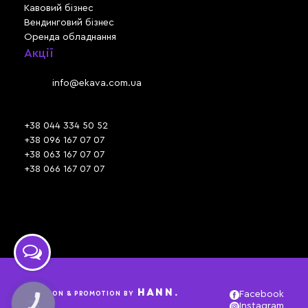
Кавовий бізнес
Вендинговий бізнес
Оренда обладнання
Акції
Львів, вул. Зелена, 301
Email:
info@ekava.com.ua
Skype: www.ekava.com.ua
+38 044 334 50 52
+38 096 167 07 07
+38 063 167 07 07
+38 066 167 07 07
Час роботи:
ПН - ПТ: 09:30 - 18:00
СБ - НД: вихідний
HANN.
CREATION & PROMOTION BY
Facebook
КНОПКА
Instagram
ЗВ'ЯЗКУ