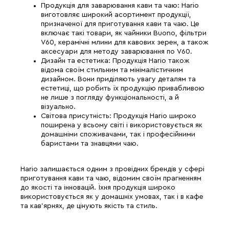
Продукція для заварювання кави та чаю: Hario
виготовляє широкий асортимент продукції,
призначеної для приготування кави та чаю. Це
включає такі товари, як чайники Buono, фільтри
V60, керамічні млини для кавових зерен, а також
аксесуари для методу заварювання по V60.
Дизайн та естетика: Продукція Hario також
відома своїм стильним та мінімалістичним
дизайном. Вони приділяють увагу деталям та
естетиці, що робить їх продукцію привабливою
не лише з погляду функціональності, а й
візуально.
Світова присутність: Продукція Hario широко
поширена у всьому світі і використовується як
домашніми споживачами, так і професійними
баристами та знавцями чаю.
Hario залишається одним з провідних брендів у сфері
приготування кави та чаю, відомим своїм прагненням
до якості та інновацій. Їхня продукція широко
використовується як у домашніх умовах, так і в кафе
та кав'ярнях, де цінують якість та стиль.