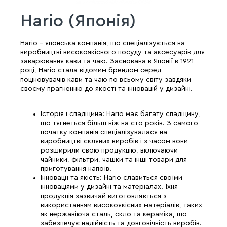
Hario (Японія)
Hario - японська компанія, що спеціалізується на
виробництві високоякісного посуду та аксесуарів для
заварювання кави та чаю. Заснована в Японії в 1921
році, Hario стала відомим брендом серед
поціновувачів кави та чаю по всьому світу завдяки
своєму прагненню до якості та інновацій у дизайні.
Історія і спадщина: Hario має багату спадщину,
що тягнеться більш ніж на сто років. З самого
початку компанія спеціалізувалася на
виробництві скляних виробів і з часом вони
розширили свою продукцію, включаючи
чайники, фільтри, чашки та інші товари для
приготування напоїв.
Інновації та якість: Hario славиться своїми
інноваціями у дизайні та матеріалах. Їхня
продукція зазвичай виготовляється з
використанням високоякісних матеріалів, таких
як нержавіюча сталь, скло та кераміка, що
забезпечує надійність та довговічність виробів.