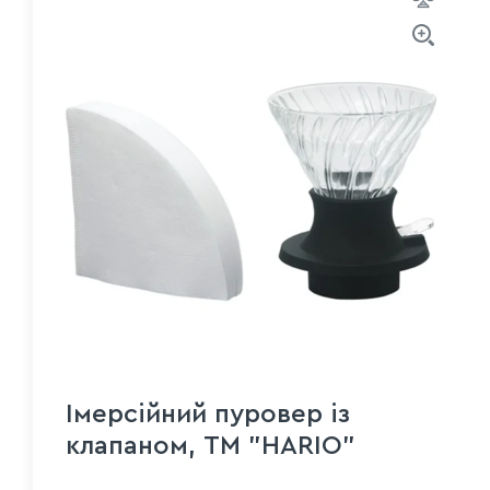
Імерсійний пуровер із
клапаном, ТМ "HARIO"