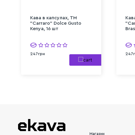
Кава в капсулах, TM
Кав
"Carraro" Dolce Gusto
"Ca
Kenya, 16 шт
Bras
247грн
247
Магазин