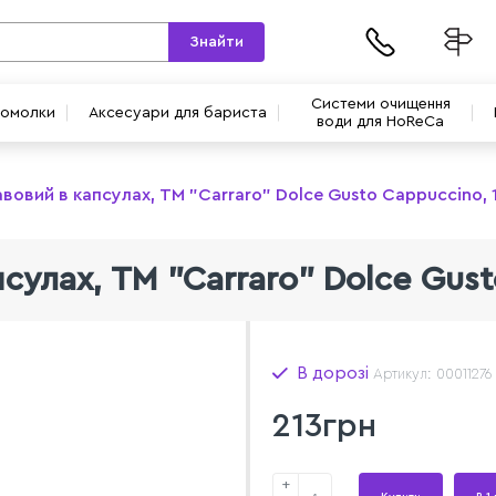
Знайти
Системи очищення
вомолки
Аксесуари для бариста
води для HoReCa
авовий в капсулах, TM "Carraro" Dolce Gusto Cappuccino, 
псулах, TM "Carraro" Dolce Gust
В дорозі
Артикул: 00011276
213грн
+