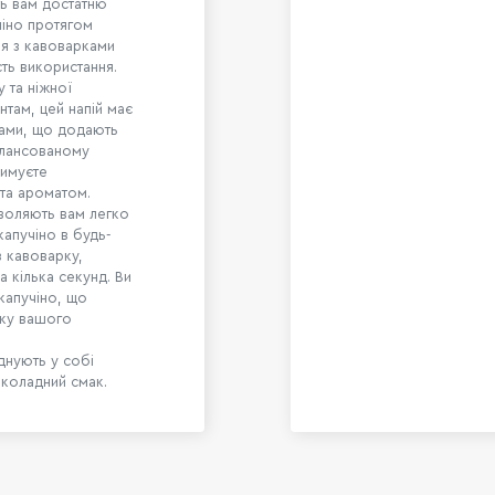
ть вам достатню
чіно протягом
ня з кавоварками
сть використання.
 та ніжної
нтам, цей напій має
ками, що додають
алансованому
римуєте
та ароматом.
зволяють вам легко
апучіно в будь-
в кавоварку,
а кілька секунд. Ви
капучіно, що
шку вашого
днують у собі
околадний смак.