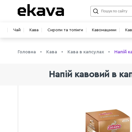
Чай
Кава
Сиропи та топінги
Кавомашини
Ка
Головна
Кава
Кава в капсулах
Напій к
Напій кавовий в ка
info@ekava.com.ua