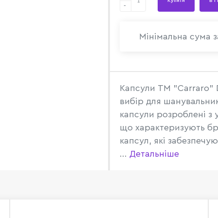
Купити
В 1
-
Мінімальна сума з
Капсули TM "Carraro" 
вибір для шанувальник
капсули розроблені з 
що характеризують бре
капсул, які забезпечу
...
Детальніше