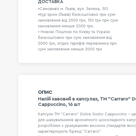
ДОСТАВКА
•Самовивіз м. Львів, вул. Зелена, 301.
•Кур'єром (Львів) безкоштовно при сумі
замовлення від 2000 грн, 150 грн при сумі
замовлення менше 2000 грн.
• Новою Поштою по Києву та Україні
безкоштовно при сумі замовлення від
2000 грн, згідно тарифів перевізника при
сумі замовлення менше 2000 грн
ОПИС
Напій кавовий в капсулах, TM "Carraro" D
Cappuccino, 16 шт
Капсули TM "Carraro" Dolce Gusto Cappuccino - це
для шанувальників ароматного шоколадного капучі
розроблені з урахуванням високих стандартів якос
характеризують бренд "Carraro".