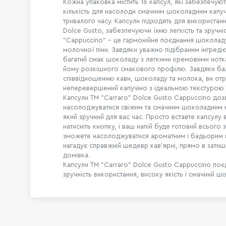
Кожна упаковка містить 16 капсул, які забезпечую
кількість для насолоди смачним шоколадним капу
тривалого часу. Капсули підходять для використан
Dolce Gusto, забезпечуючи їхню легкість та зручні
"Cappuccino" - це гармонійне поєднання шоколаду
молочної піни. Завдяки уважно підібраним інгредіє
багатий смак шоколаду з легкими кремовими нот
йому розкішного смакового профілю. Завдяки б
співвідношенню кави, шоколаду та молока, ви от
неперевершений капучіно з ідеальною текстурою 
Капсули TM "Carraro" Dolce Gusto Cappuccino до
насолоджуватися свіжим та смачним шоколадним к
який зручний для вас час. Просто вставте капсулу 
натисніть кнопку, і ваш напій буде готовий всього з
зможете насолоджуватися ароматним і бадьорим 
нагадує справжній шедевр кав'ярні, прямо в зати
домівка.
Капсули TM "Carraro" Dolce Gusto Cappuccino поє
зручність використання, високу якість і смачний ш