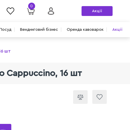
0
Акції
Посуд
Вендинговий бізнес
Оренда кавоварок
Акції
16 шт
o Cappuccino, 16 шт