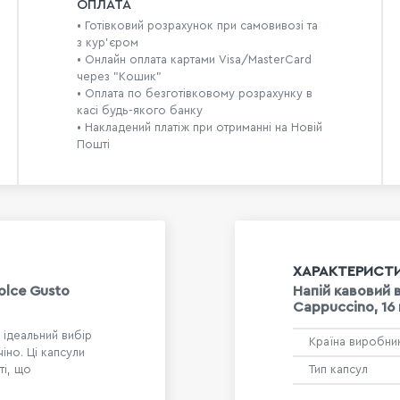
ОПЛАТА
• Готівковий розрахунок при самовивозі та
з кур’єром
• Онлайн оплата картами Visa/MasterCard
через "Кошик"
• Оплата по безготівковому розрахунку в
касі будь-якого банку
• Накладений платіж при отриманні на Новій
Пошті
ХАРАКТЕРИСТ
olce Gusto
Напій кавовий 
Cappuccino, 16
 ідеальний вибір
Країна виробни
но. Ці капсули
ті, що
Тип капсул