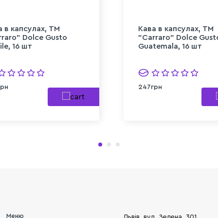
а в капсулах, TM
Кава в капсулах, TM
rraro" Dolce Gusto
"Carraro" Dolce Gust
ile, 16 шт
Guatemala, 16 шт
грн
247грн
Меню
Львів, вул. Зелена, 301