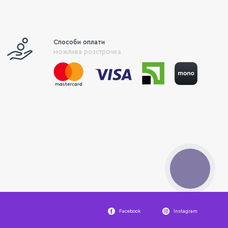
Способи оплати
можлива розстрочка
КНОПКА
ЗВ'ЯЗКУ
Facebook
Instagram