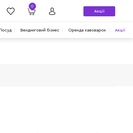
0
Акції
Посуд
Вендинговий бізнес
Оренда кавоварок
Акції