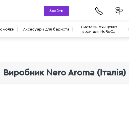
Знайти
Системи очищення
вомолки
Аксесуари для бариста
води для HoReCa
Виробник Nero Aroma (Італія)