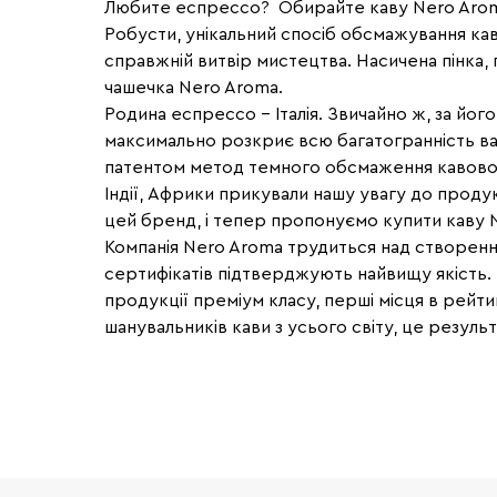
Любите еспрессо? Обирайте каву Nero Aroma.
Робусти, унікальний спосіб обсмажування к
справжній витвір мистецтва. Насичена пінка, 
чашечка Nero Aroma.
Родина еспрессо - Італія. Звичайно ж, за його
максимально розкриє всю багатогранність в
патентом метод темного обсмаження кавового
Індії, Африки прикували нашу увагу до продук
цей бренд, і тепер пропонуємо купити каву N
Компанія Nero Aroma трудиться над створення
сертифікатів підтверджують найвищу якість. 
продукції преміум класу, перші місця в рейти
шанувальників кави з усього світу, це результ