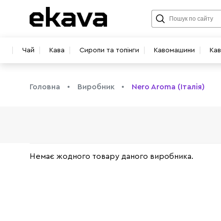
Чай
Кава
Сиропи та топінги
Кавомашини
Ка
Головна
Виробник
Nero Aroma (Італія)
info@ekava.com.ua
Немає жодного товару даного виробника.