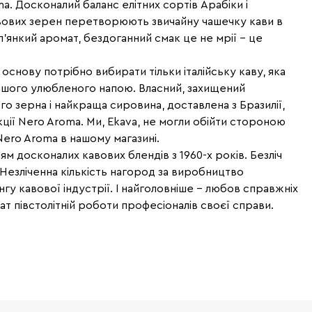
 Досконалий баланс елітних сортів Арабіки і
авових зерен перетворюють звичайну чашечку кави в
п'янкий аромат, бездоганний смак це не мрії - це
 основу потрібно вибирати тільки італійську каву, яка
ашого улюбленого напою. Власний, захищений
 зерна і найкраща сировина, доставлена з Бразилії,
ції Nero Aroma. Ми, Ekava, не могли обійти стороною
ero Aroma в нашому магазині.
м досконалих кавових блендів з 1960-х років. Безліч
Незліченна кількість нагород за виробництво
нгу кавової індустрії. І найголовніше - любов справжніх
ат півстолітній роботи професіоналів своєї справи.