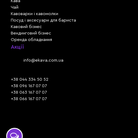
Кава
Чай
Кавоварки і кавомолки
Посуд і аксесуари для бариста
Кавовий бізнес
Вендинговий бізнес
Оренда обладнання
Акції
Львів, вул. Зелена, 301
Email:
info@ekava.com.ua
Skype: www.ekava.com.ua
+38 044 334 50 52
+38 096 167 07 07
+38 063 167 07 07
+38 066 167 07 07
Час роботи:
ПН - ПТ: 09:30 - 18:00
СБ - НД: вихідний