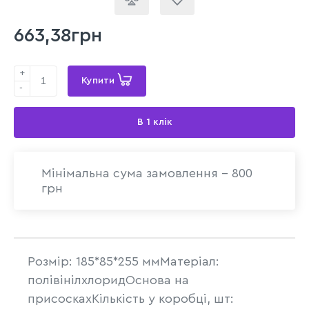
663,38грн
+
Купити
-
В 1 клік
Мінімальна сума замовлення - 800
грн
Розмір: 185*85*255 ммМатеріал:
полівінілхлоридОснова на
присоскахКількість у коробці, шт: