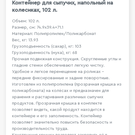
Контейнер для сыпучих, напольный на
колесиках, 102 л.
Объем: 102 л.
Размер, см: 74.9x39.4x71.1
Материал: Полипропилен/Поликарбонат
Вес, кг: 13.93
Грузоподъемность (сахар), кг: 103
Грузоподъемность (мука), кг: 68
Прочная подвижная конструкция. Скругленные углы и
гладкие стенки обеспечивают легкую чистку.
Удобное и легкое перемещение на роликах -
передние фиксированные и задние поворотные.
Изготовлен из полипропилена (прозрачная крышка из
поликарбоната) на колёсах и предназначен для
хранения и растаривания различных сыпучих
продуктов. Прозрачная крышка в комплекте
позволяет видеть, какой продукт находится в
контейнере и его заполненность. Контейнер
позволяет значительно повысить безопасность и
производительность труда.
Конструкция крышки позволяет закрепить её в