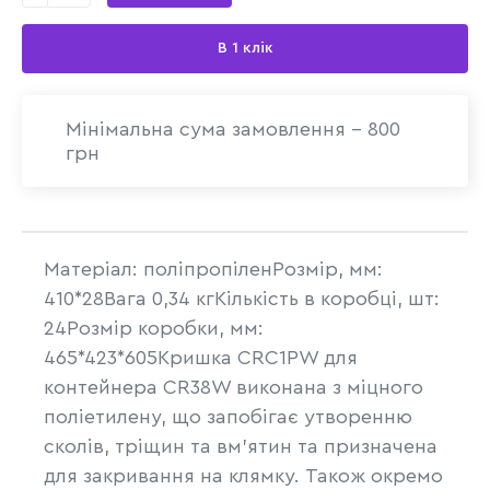
В 1 клік
Мінімальна сума замовлення - 800
грн
Матеріал: поліпропіленРозмір, мм:
410*28Вага 0,34 кгКількість в коробці, шт:
24Розмір коробки, мм:
465*423*605Кришка CRC1PW для
контейнера CR38W виконана з міцного
поліетилену, що запобігає утворенню
сколів, тріщин та вм'ятин та призначена
для закривання на клямку. Також окремо