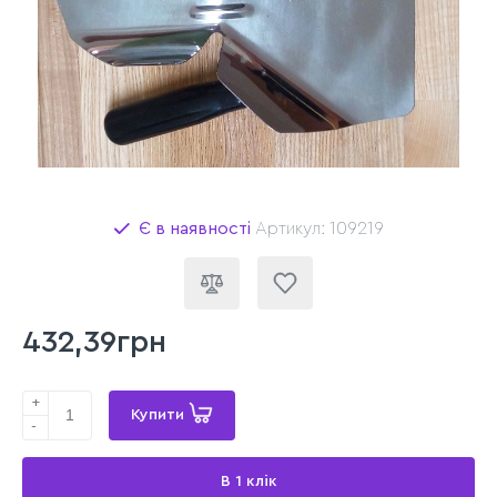
Є в наявності
Артикул: 109219
432,39грн
+
Купити
-
В 1 клік