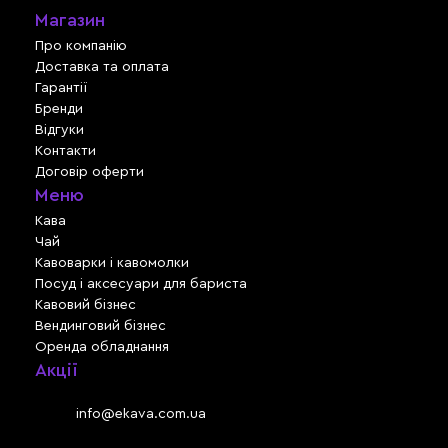
Магазин
Про компанію
Доставка та оплата
Гарантії
Бренди
Відгуки
Контакти
Договір оферти
Меню
Кава
Чай
Кавоварки і кавомолки
Посуд і аксесуари для бариста
Кавовий бізнес
Вендинговий бізнес
Оренда обладнання
Акції
Львів, вул. Зелена, 301
Email:
info@ekava.com.ua
Skype: www.ekava.com.ua