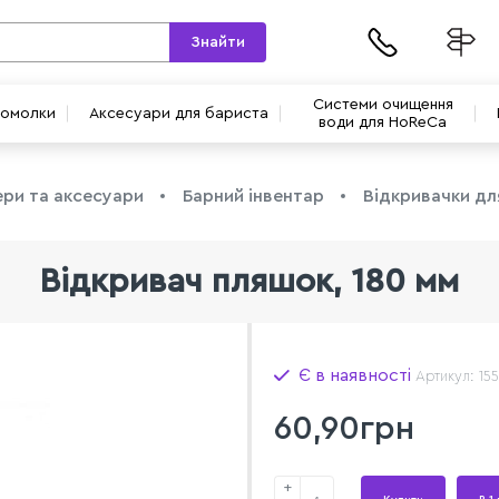
Знайти
Системи очищення
вомолки
Аксесуари для бариста
води для HoReCa
ри та аксесуари
Барний інвентар
Відкривачки дл
Відкривач пляшок, 180 мм
Є в наявності
Артикул: 15
60,90грн
+