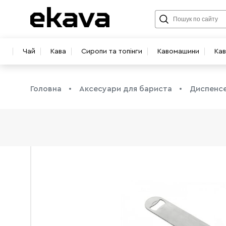
Чай
Кава
Сиропи та топінги
Кавомашини
Ка
Головна
Аксесуари для бариста
Диспенсе
info@ekava.com.ua