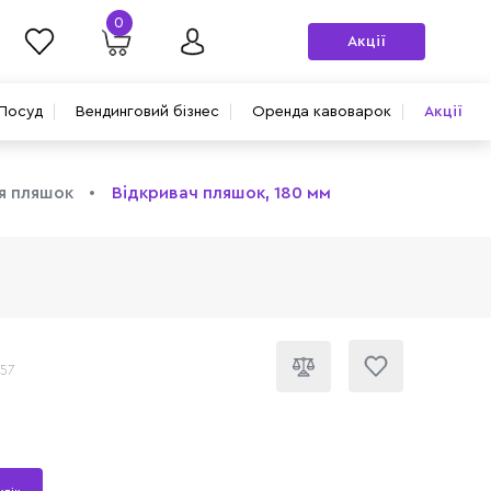
0
Акції
Посуд
Вендинговий бізнес
Оренда кавоварок
Акції
я пляшок
Відкривач пляшок, 180 мм
557