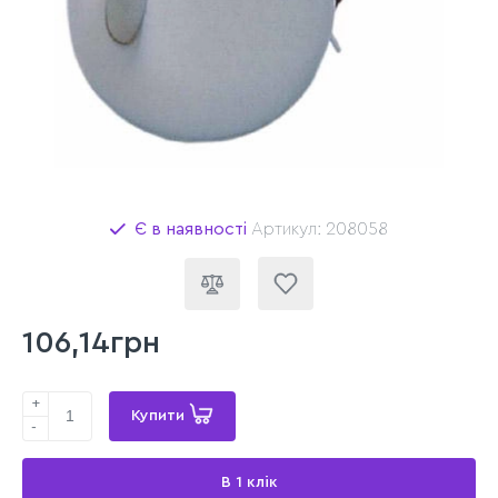
Є в наявності
Артикул: 208058
106,14грн
+
Купити
-
В 1 клік