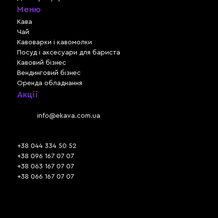
Меню
Кава
Чай
Кавоварки і кавомолки
Посуд і аксесуари для бариста
Кавовий бізнес
Вендинговий бізнес
Оренда обладнання
Акції
Львів, вул. Зелена, 301
Email:
info@ekava.com.ua
Skype: www.ekava.com.ua
+38 044 334 50 52
+38 096 167 07 07
+38 063 167 07 07
+38 066 167 07 07
Час роботи:
ПН - ПТ: 09:30 - 18:00
СБ - НД: вихідний