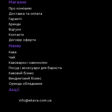
Магазин
Про компанію
Доставка та оплата
Гарантії
Бренди
Відгуки
Контакти
Договір оферти
Меню
Кава
Чай
Кавоварки і кавомолки
Посуд і аксесуари для бариста
Кавовий бізнес
Вендинговий бізнес
Оренда обладнання
Акції
Львів, вул. Зелена, 301
Email:
info@ekava.com.ua
Skype: www.ekava.com.ua