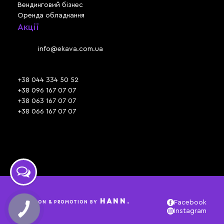
Вендинговий бізнес
Оренда обладнання
Акції
Львів, вул. Зелена, 301
Email:
info@ekava.com.ua
Skype: www.ekava.com.ua
+38 044 334 50 52
+38 096 167 07 07
+38 063 167 07 07
+38 066 167 07 07
Час роботи:
ПН - ПТ: 09:30 - 18:00
СБ - НД: вихідний
HANN.
CREATION & PROMOTION BY
Facebook
КНОПКА
Instagram
ЗВ'ЯЗКУ