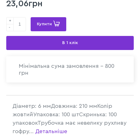
23,06грн
+
Купити
-
В 1 клік
Мінімальна сума замовлення - 800
грн
Діаметр: 6 ммДовжина: 210 ммКолір
жовтийУпаковка: 100 штСкринька: 100
упаковокТрубочка має невелику рухливу
гофру...
Детальніше