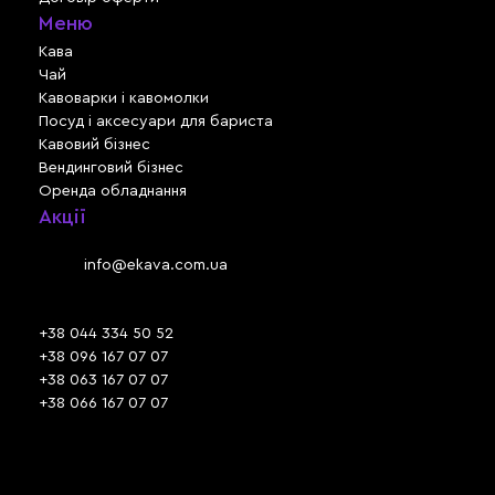
Меню
Кава
Чай
Кавоварки і кавомолки
Посуд і аксесуари для бариста
Кавовий бізнес
Вендинговий бізнес
Оренда обладнання
Акції
Львів, вул. Зелена, 301
Email:
info@ekava.com.ua
Skype: www.ekava.com.ua
+38 044 334 50 52
+38 096 167 07 07
+38 063 167 07 07
+38 066 167 07 07
Час роботи:
ПН - ПТ: 09:30 - 18:00
СБ - НД: вихідний