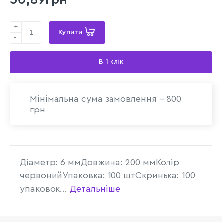
+
Купити
-
В 1 клік
Мінімальна сума замовлення - 800
грн
Діаметр: 6 ммДовжина: 200 ммКолір
червонийУпаковка: 100 штСкринька: 100
упаковок...
Детальніше