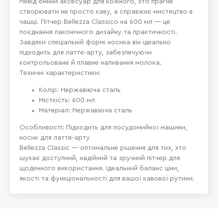
Невід’ємний аксесуар для кожного, хто прагне
створювати не просто каву, а справжнє мистецтво в
чашці. Пітчер Bellezza Classicо на 600 мл — це
поєднання лаконічного дизайну та практичності.
Завдяки спеціальній формі носика він ідеально
підходить для латте-арту, забезпечуючи
контрольоване й плавне наливання молока.
Технічні характеристики:
Колір: Нержавіюча сталь
Місткість: 600 мл
Матеріал: Нержавіюча сталь
Особливості: Підходить для посудомийної машини,
носик для латте-арту
Bellezza Classic — оптимальне рішення для тих, хто
шукає доступний, надійний та зручний пітчер для
щоденного використання. Ідеальний баланс ціни,
якості та функціональності для вашої кавової рутини.