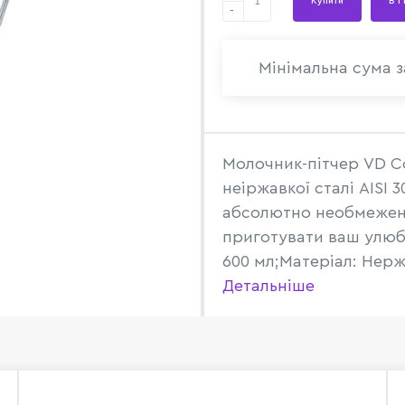
Купити
В 1
-
Мінімальна сума з
Молочник-пітчер VD Co
неіржавкої сталі AISI 
абсолютно необмежени
приготувати ваш улюбл
600 мл;Матеріал: Нержа
Детальніше