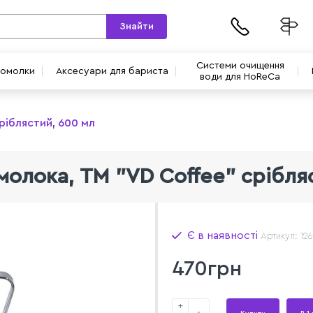
Знайти
Системи очищення
вомолки
Аксесуари для бариста
води для HoReCa
ріблястий, 600 мл
молока, ТМ "VD Coffee" срібля
Є в наявності
Артикул: 12
470грн
+