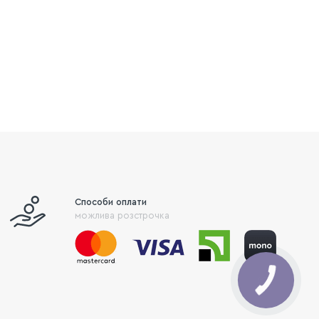
Способи оплати
можлива розстрочка