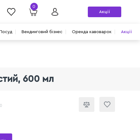
0
Акції
Посуд
Вендинговий бізнес
Оренда кавоварок
Акції
стий, 600 мл
60