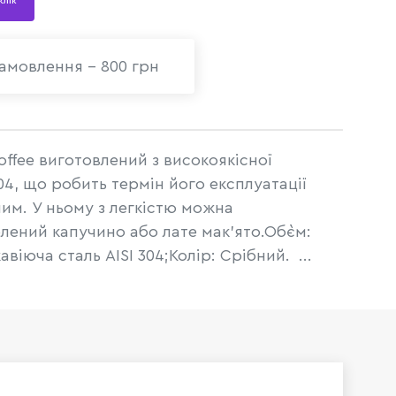
 клік
амовлення - 800 грн
ffee виготовлений з високоякісної
304, що робить термін його експлуатації
м. У ньому з легкістю можна
ений капучино або лате мак'ято.Об`єм:
віюча сталь AISI 304;Колір: Срібний. ...