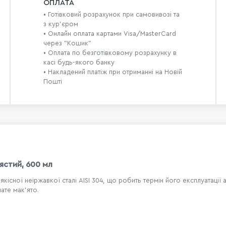
ОПЛАТА
• Готівковий розрахунок при самовивозі та
з кур’єром
• Онлайн оплата картами Visa/MasterCard
через "Кошик"
• Оплата по безготівковому розрахунку в
касі будь-якого банку
• Накладений платіж при отриманні на Новій
Пошті
ястий, 600 мл
кісної неіржавкої сталі AISI 304, що робить термін його експлуатаці
ате мак'ято.