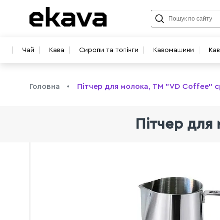
Чай
Кава
Сиропи та топінги
Кавомашини
Ка
Головна
Пітчер для молока, ТМ "VD Coffee" с
Пітчер для 
info@ekava.com.ua