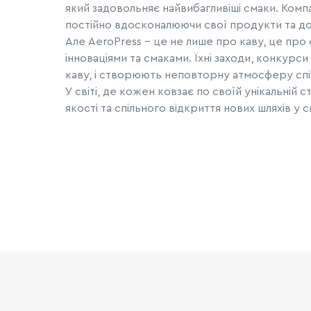
який задовольняє найвибагливіші смаки. Компа
постійно вдосконалюючи свої продукти та до
Але AeroPress - це не лише про каву, це про 
інноваціями та смаками. Їхні заходи, конкурс
каву, і створюють неповторну атмосферу спі
У світі, де кожен ковзає по своїй унікальній
якості та спільного відкриття нових шляхів у св