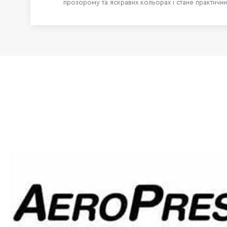
прозорому та яскравих кольорах і стане практичним