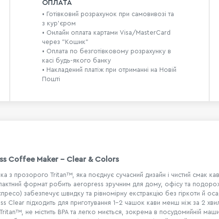
ОПЛАТА
• Готівковий розрахунок при самовивозі та
з кур’єром
• Онлайн оплата картами Visa/MasterCard
через "Кошик"
• Оплата по безготівковому розрахунку в
касі будь-якого банку
• Накладений платіж при отриманні на Новій
Пошті
 Coffee Maker – Clear & Colors
ка з прозорого Tritan™, яка поєднує сучасний дизайн і чистий смак ка
пактний формат робить aeropress зручним для дому, офісу та подоро
спресо) забезпечує швидку та рівномірну екстракцію без гіркоти й оса
ss Clear підходить для приготування 1–2 чашок кави менш ніж за 2 хви
ritan™, не містить BPA та легко миється, зокрема в посудомийній маши