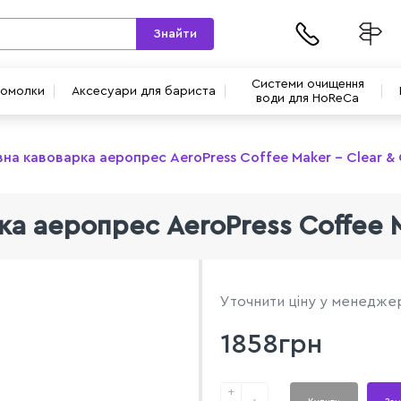
Знайти
Системи очищення
вомолки
Аксесуари для бариста
води для HoReCa
на кавоварка аеропрес AeroPress Coffee Maker – Clear & 
а аеропрес AeroPress Coffee Ma
Уточнити ціну у менедже
1858грн
+