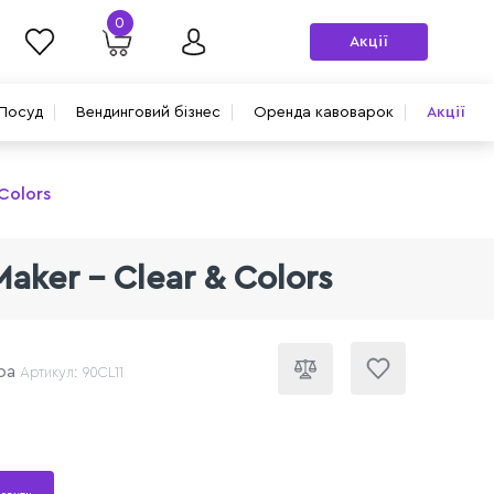
0
Акції
Посуд
Вендинговий бізнес
Оренда кавоварок
Акції
Colors
ker – Clear & Colors
ра
Артикул: 90CL11