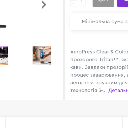
Купити
Зам
-
Мінімальна сума з
AeroPress Clear & Col
прозорого Tritan™, як
кави. Завдяки прозорі
процес заварювання, 
aeropress зручним дл
технологія 3-...
Деталь