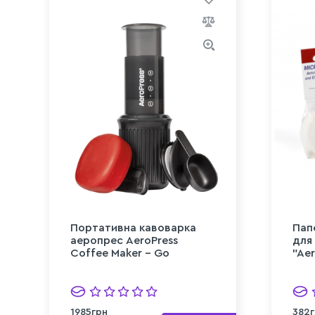
Портативна кавоварка
Пап
аеропрес AeroPress
для
Coffee Maker – Go
"Aer
1985грн
382г