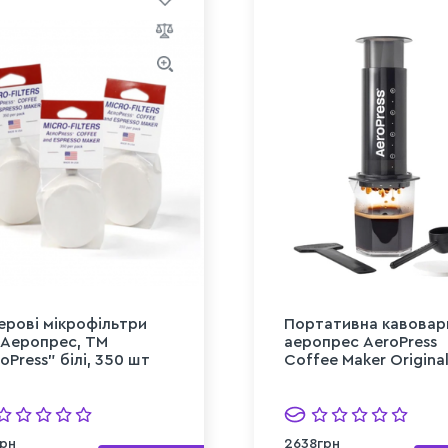
ерові мікрофільтри
Портативна кавовар
 Аеропрес, TM
аеропрес AeroPress
oPress" білі, 350 шт
Coffee Maker Original
рн
2638грн