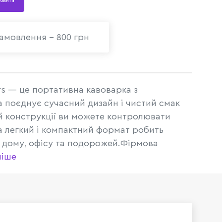
овити
амовлення - 800 грн
ors — це портативна кавоварка з
а поєднує сучасний дизайн і чистий смак
й конструкції ви можете контролювати
а легкий і компактний формат робить
я дому, офісу та подорожей.Фірмова
ніше