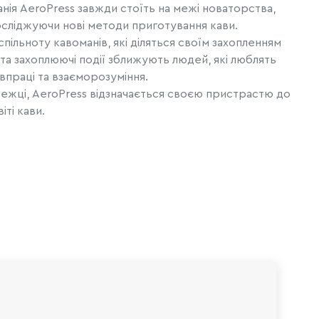
нія AeroPress завжди стоїть на межі новаторства,
сліджуючи нові методи приготування кави.
спільноту кавоманів, які діляться своїм захопленням
и та захоплюючі події зближують людей, які люблять
впраці та взаєморозуміння.
 стежці, AeroPress відзначається своєю пристрастю до
іті кави.