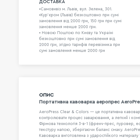
ДОСТАВКА
•Самовивіз м. Львів, вул. Зелена, 301.
•Кур'єром (Львів) безкоштовно при сумі
замовлення від 2000 грн, 150 грн при сумі
замовлення менше 2000 грн.
• Новою Поштою по Києву та Україні
безкоштовно при сумі замовлення від
2000 грн, згідно тарифів перевізника при
сумі замовлення менше 2000 грн
ОПИС
Портативна кавоварка аеропрес AeroPress
AeroPress Clear & Colors — це портативна кавовар
контролювати процес заварювання, а легкий і ком
Фірмова технологія 3-в-1 (френч-прес, пуровер, е
текстуру напою, зберігаючи баланс смаку. AeroPre
Кавоварка виготовлена з ударостійкого матеріалу T