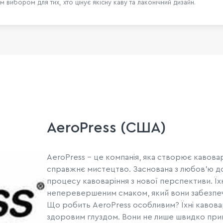
 вибором для тих, хто цінує якісну каву та лаконічний дизайн.
AeroPress (США)
AeroPress - це компанія, яка створює кавов
справжнє мистецтво. Заснована з любов'ю до к
процесу кавоваріння з нової перспективи. Ї
неперевершеним смаком, який вони забезпе
Що робить AeroPress особливим? Їхні кавовар
здоровим глуздом. Вони не лише швидко приг