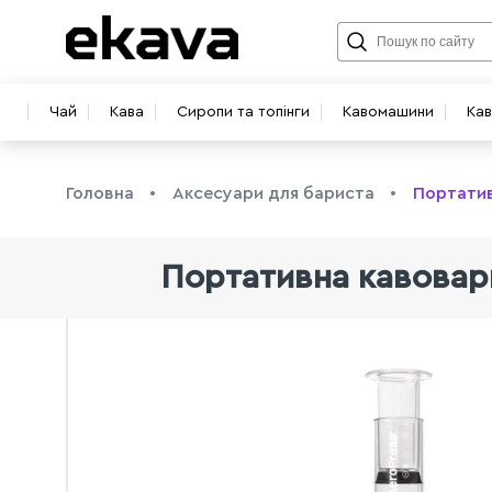
Чай
Кава
Сиропи та топінги
Кавомашини
Ка
Головна
Аксесуари для бариста
Портатив
Портативна кавоварк
info@ekava.com.ua