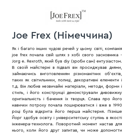
Joe Frex (Німеччина)
Як і багато інших чудові речей у цьому світі, компанія
joe frex почала свій шлях з хобі свого засновника -
Jorg е. Rexroth, який був diy (зроби сам) ентузіастом.
В своїй майстерні в підвалі він просиджував днями,
займаючись виготовленням різноманітних об'єктів,
таких як світильники, полиці, декоративні елементи і
т.д. Він любив незвичайні матеріали, методи, форми і
стиль, і його конструкції демонстрували дивовижну
оригінальність і бачення їх творця. Слава про його
навички потроху почала поширюватися і вже в 1990
році була відкрита його перша майстерня. Пізніше
Йорг здобув освіту і університетську ступінь в якості
інженера-технолога. Поворотний момент настав для
нього, коли його друг запитав, чи може допомогти