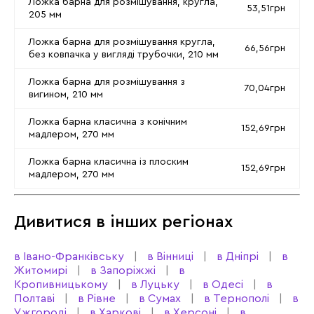
Ложка барна для розмішування, кругла,
53,51грн
205 мм
Ложка барна для розмішування кругла,
66,56грн
без ковпачка у вигляді трубочки, 210 мм
Ложка барна для розмішування з
70,04грн
вигином, 210 мм
Ложка барна класична з конічним
152,69грн
мадлером, 270 мм
Ложка барна класична із плоским
152,69грн
мадлером, 270 мм
Дивитися в інших регіонах
в Івано-Франківську
в Вінниці
в Дніпрі
в
Житомирі
в Запоріжжі
в
Кропивницькому
в Луцьку
в Одесі
в
Полтаві
в Рівне
в Сумах
в Тернополі
в
Ужгороді
в Харкові
в Херсоні
в