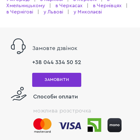
Хмельницькому
в Черкасах
в Чернівцях
в Чернігові
у Львові
у Миколаєві
Замовте дзвінок
+38 044 334 50 52
ЗАМОВИТИ
Способи оплати
можлива розстрочка