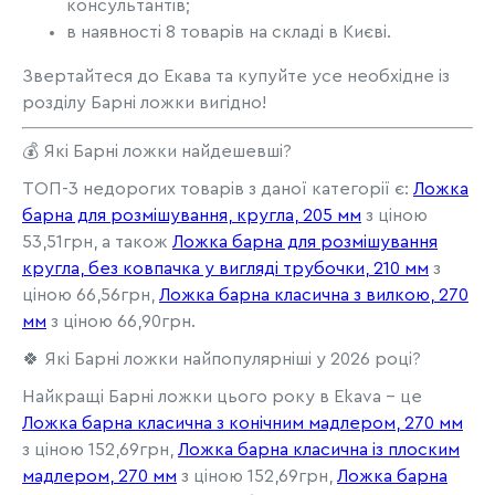
консультантів;
в наявності 8 товарів на складі в Києві.
Звертайтеся до Екава та купуйте усе необхідне із
розділу Барні ложки вигідно!
💰 Які Барні ложки найдешевші?
ТОП-3 недорогих товарів з даної категорії є:
Ложка
барна для розмішування, кругла, 205 мм
з ціною
53,51грн, а також
Ложка барна для розмішування
кругла, без ковпачка у вигляді трубочки, 210 мм
з
ціною 66,56грн,
Ложка барна класична з вилкою, 270
мм
з ціною 66,90грн.
🍀 Які Барні ложки найпопулярніші у 2026 році?
Найкращі Барні ложки цього року в Ekava - це
Ложка барна класична з конічним мадлером, 270 мм
з ціною 152,69грн,
Ложка барна класична із плоским
мадлером, 270 мм
з ціною 152,69грн,
Ложка барна