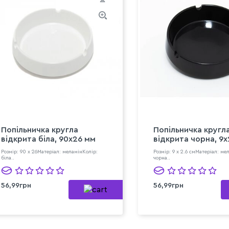
Попільничка кругла
Попільничка кругл
відкрита біла, 90x26 мм
відкрита чорна, 9x
Розмір: 90 x 26Матеріал: меламінКолір:
Розмір: 9 x 2.6 смМатеріал: ме
біла..
чорна..
56,99грн
56,99грн