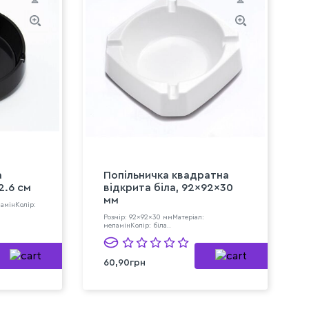
а
Попільничка квадратна
2.6 см
відкрита біла, 92×92×30
мм
ламінКолір:
Розмір: 92×92×30 ммМатеріал:
меламінКолір: біла..
60,90грн