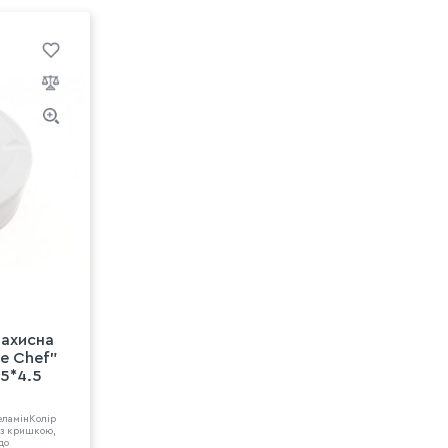
захисна
e Chef"
.5*4.5
меламінКолір
, з кришкою,
до