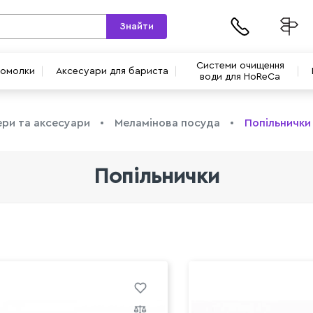
Знайти
Системи очищення
вомолки
Аксесуари для бариста
води для HoReCa
ри та аксесуари
Меламінова посуда
Попільнички
Попільнички