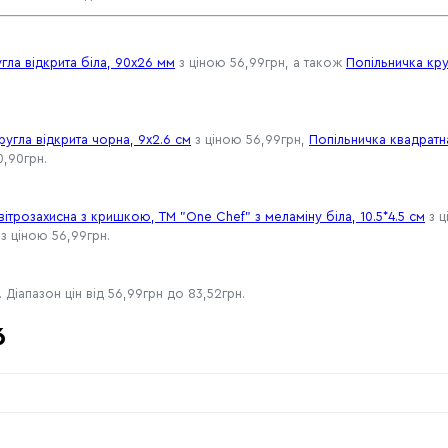
гла відкрита біла, 90x26 мм
з ціною 56,99грн, а також
Попільничка кру
ругла відкрита чорна, 9x2.6 см
з ціною 56,99грн,
Попільничка квадратн
0,90грн.
вітрозахисна з кришкою, ТМ "One Chef" з меламіну біла, 10.5*4.5 см
з ц
з ціною 56,99грн.
 Діапазон цін від 56,99грн до 83,52грн.
6