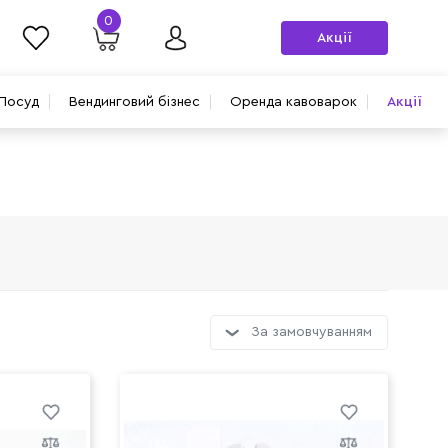
0
Акції
Посуд
Вендинговий бізнес
Оренда кавоварок
Акції
За замовчуванням