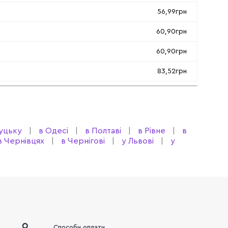
56,99грн
60,90грн
60,90грн
83,52грн
уцьку
в Одесі
в Полтаві
в Рівне
в
в Чернівцях
в Чернігові
у Львові
у
Способи оплати