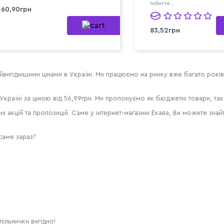
побиття...
60,90грн
83,52грн
айвигіднішими цінами в Україні. Ми працюємо на ринку вже багато років
країні за ціною від 56,99грн. Ми пропонуємо як бюджетні товари, так 
х акцій та пропозицій. Саме у інтернет-магазині Екава, Ви можете зна
саме зараз?
пільнички вигідно!