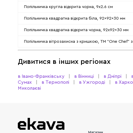
Попільничка кругла відкрита чорна, 9x2.6 см
Попільничка квадратна відкрита біла, 92×92×30 мм
Попільничка квадратна відкрита чорна, 92x92x30 мм
Попільничка вітрозахисна з кришкою, ТМ "One Chef" з 
Дивитися в інших регіонах
в Івано-Франківську
в Вінниці
в Дніпрі
Сумах
в Тернополі
в Ужгороді
в Харко
Миколаєві
Магазин