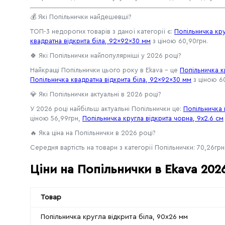
💰 Які Попільнички найдешевші?
ТОП-3 недорогих товарів з даної категорії є:
Попільничка кру
квадратна відкрита біла, 92×92×30 мм
з ціною 60,90грн.
🍀 Які Попільнички найпопулярніші у 2026 році?
Найкращі Попільнички цього року в Ekava - це
Попільничка к
Попільничка квадратна відкрита біла, 92×92×30 мм
з ціною 6
💎 Які Попільнички актуальні в 2026 році?
У 2026 році найбільш актуальні Попільнички це:
Попільничка 
ціною 56,99грн,
Попільничка кругла відкрита чорна, 9x2.6 см
🔥 Яка ціна на Попільнички в 2026 році?
Середня вартість на товари з категорії Попільнички: 70,26грн.
Ціни на Попільнички в Ekava 202
Товар
Попільничка кругла відкрита біла, 90x26 мм