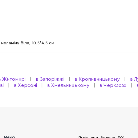
меламіну біла, 10.5*4.5 см
в Житомирі
в Запоріжжі
в Кропивницькому
в Л
ві
в Херсоні
в Хмельницькому
в Черкасах
Меню
Львів, вул. Зелена, 301