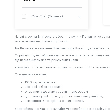
One Chef (Україна)
0
На цій сторінці Ви можете обрати та купити Попільнички за н
максимально широкий асортимент.
Тут Ви можете замовити Попільнички в Києві з доставкою по У
Окрім цього, на сайті завжди оновлюється перелік спеціальни
від насичених смаків та різноманіття кави.
Чому Вам потрібно замовити товари з категорії Попільнички 
Ось декілька причин:
100% гарантія якості;
чесна ціна без переплат;
оперативна доставка зручним способом;
допомога у виборі від професійних консультантів;
в наявності 5 товарів на складі в Києві.
Звертайтеся до Екава та купуйте усе необхідне із розділу По