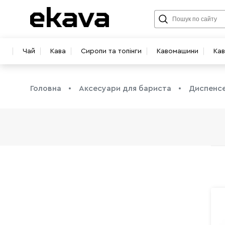
Чай
Кава
Сиропи та топінги
Кавомашини
Ка
Головна
Аксесуари для бариста
Диспенсе
info@ekava.com.ua