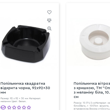
Попільничка квадратна
Попільничка вітро
відкрита чорна, 92x92x30
з кришкою, ТМ "On
мм
з меламіну біла, 10
см
Размер: 92 x 92 x 30 мм Материал:
меламин Цвет: белая..
Розмір: 10.5*4.5 смМатеріал: 
білийВага, г: 100Тип: закрита
вітрозахисна.Висока стійкість 