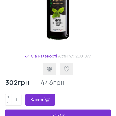
Є в наявності
Артикул: 2001077
302грн
446грн
+
Купити
-
В 1 клік