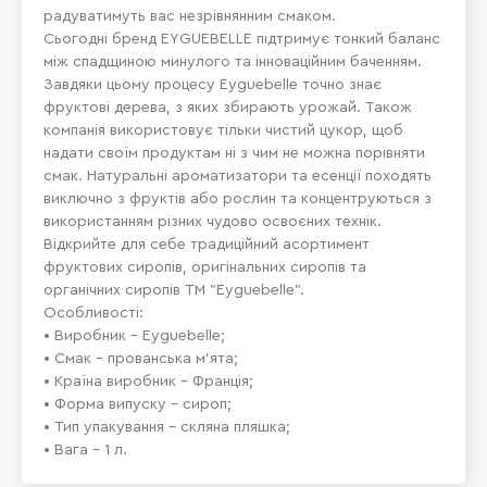
радуватимуть вас незрівнянним смаком.
Сьогодні бренд EYGUEBELLE підтримує тонкий баланс
між спадщиною минулого та інноваційним баченням.
Завдяки цьому процесу Eyguebelle точно знає
фруктові дерева, з яких збирають урожай. Також
компанія використовує тільки чистий цукор, щоб
надати своїм продуктам ні з чим не можна порівняти
смак. Натуральні ароматизатори та есенції походять
виключно з фруктів або рослин та концентруються з
використанням різних чудово освоєних технік.
Відкрийте для себе традиційний асортимент
фруктових сиропів, оригінальних сиропів та
органічних сиропів ТМ "Eyguebelle".
Особливості:
• Виробник – Eyguebelle;
• Смак – прованська м’ята;
• Країна виробник – Франція;
• Форма випуску – сироп;
• Тип упакування – скляна пляшка;
• Вага – 1 л.