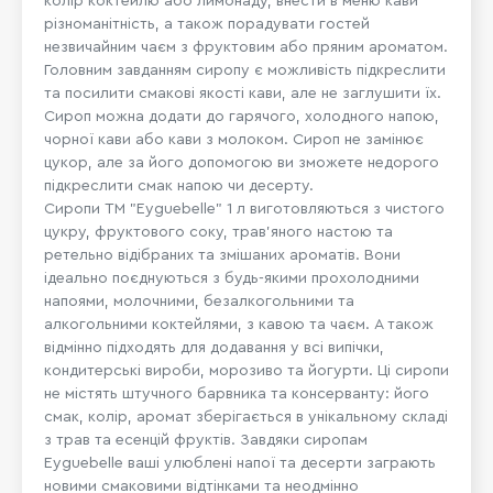
колір коктейлю або лимонаду, внести в меню кави
різноманітність, а також порадувати гостей
незвичайним чаєм з фруктовим або пряним ароматом.
Головним завданням сиропу є можливість підкреслити
та посилити смакові якості кави, але не заглушити їх.
Сироп можна додати до гарячого, холодного напою,
чорної кави або кави з молоком. Сироп не замінює
цукор, але за його допомогою ви зможете недорого
підкреслити смак напою чи десерту.
Сиропи ТМ "Eyguebelle" 1 л виготовляються з чистого
цукру, фруктового соку, трав'яного настою та
ретельно відібраних та змішаних ароматів. Вони
ідеально поєднуються з будь-якими прохолодними
напоями, молочними, безалкогольними та
алкогольними коктейлями, з кавою та чаєм. А також
відмінно підходять для додавання у всі випічки,
кондитерські вироби, морозиво та йогурти. Ці сиропи
не містять штучного барвника та консерванту: його
смак, колір, аромат зберігається в унікальному складі
з трав та есенцій фруктів. Завдяки сиропам
Eyguebelle ваші улюблені напої та десерти заграють
новими смаковими відтінками та неодмінно