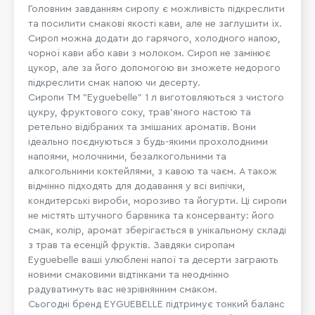
Головним завданням сиропу є можливість підкреслити
та посилити смакові якості кави, але не заглушити їх.
Сироп можна додати до гарячого, холодного напою,
чорної кави або кави з молоком. Сироп не замінює
цукор, але за його допомогою ви зможете недорого
підкреслити смак напою чи десерту.
Сиропи ТМ "Eyguebelle" 1 л виготовляються з чистого
цукру, фруктового соку, трав'яного настою та
ретельно відібраних та змішаних ароматів. Вони
ідеально поєднуються з будь-якими прохолодними
напоями, молочними, безалкогольними та
алкогольними коктейлями, з кавою та чаєм. А також
відмінно підходять для додавання у всі випічки,
кондитерські вироби, морозиво та йогурти. Ці сиропи
не містять штучного барвника та консерванту: його
смак, колір, аромат зберігається в унікальному складі
з трав та есенцій фруктів. Завдяки сиропам
Eyguebelle ваші улюблені напої та десерти заграють
новими смаковими відтінками та неодмінно
радуватимуть вас незрівнянним смаком.
Сьогодні бренд EYGUEBELLE підтримує тонкий баланс