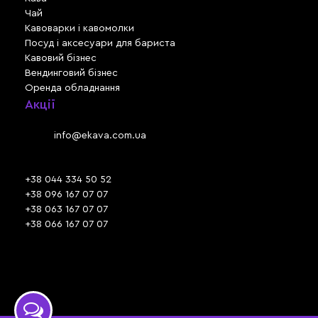
Чай
Кавоварки і кавомолки
Посуд і аксесуари для бариста
Кавовий бізнес
Вендинговий бізнес
Оренда обладнання
Акції
Львів, вул. Зелена, 301
Email:
info@ekava.com.ua
Skype: www.ekava.com.ua
+38 044 334 50 52
+38 096 167 07 07
+38 063 167 07 07
+38 066 167 07 07
Час роботи:
ПН - ПТ: 09:30 - 18:00
СБ - НД: вихідний