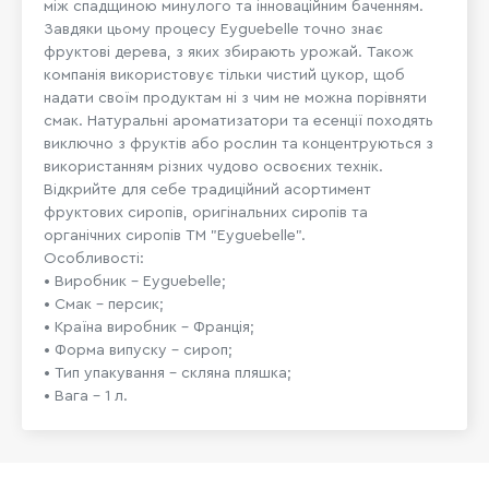
між спадщиною минулого та інноваційним баченням.
Завдяки цьому процесу Eyguebelle точно знає
фруктові дерева, з яких збирають урожай. Також
компанія використовує тільки чистий цукор, щоб
надати своїм продуктам ні з чим не можна порівняти
смак. Натуральні ароматизатори та есенції походять
виключно з фруктів або рослин та концентруються з
використанням різних чудово освоєних технік.
Відкрийте для себе традиційний асортимент
фруктових сиропів, оригінальних сиропів та
органічних сиропів ТМ "Eyguebelle".
Особливості:
• Виробник – Eyguebelle;
• Смак – персик;
• Країна виробник – Франція;
• Форма випуску – сироп;
• Тип упакування – скляна пляшка;
• Вага – 1 л.