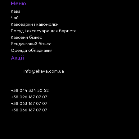
Меню
Кава
Чай
Кавоварки і кавомолки
Посуд і аксесуари для бариста
Кавовий бізнес
Вендинговий бізнес
Оренда обладнання
Акції
Львів, вул. Зелена, 301
Email:
info@ekava.com.ua
Skype: www.ekava.com.ua
+38 044 334 50 52
+38 096 167 07 07
+38 063 167 07 07
+38 066 167 07 07
Час роботи:
ПН - ПТ: 09:30 - 18:00
СБ - НД: вихідний