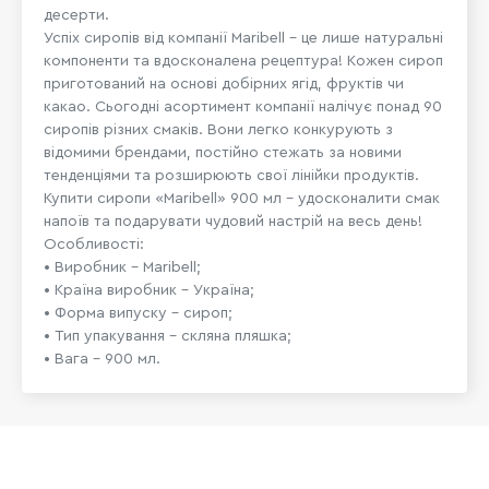
десерти.
Успіх сиропів від компанії Maribell – це лише натуральні
компоненти та вдосконалена рецептура! Кожен сироп
приготований на основі добірних ягід, фруктів чи
какао. Сьогодні асортимент компанії налічує понад 90
сиропів різних смаків. Вони легко конкурують з
відомими брендами, постійно стежать за новими
тенденціями та розширюють свої лінійки продуктів.
Купити сиропи «Maribell» 900 мл – удосконалити смак
напоїв та подарувати чудовий настрій на весь день!
Особливості:
• Виробник – Maribell;
• Країна виробник – Україна;
• Форма випуску – сироп;
• Тип упакування – скляна пляшка;
• Вага – 900 мл.