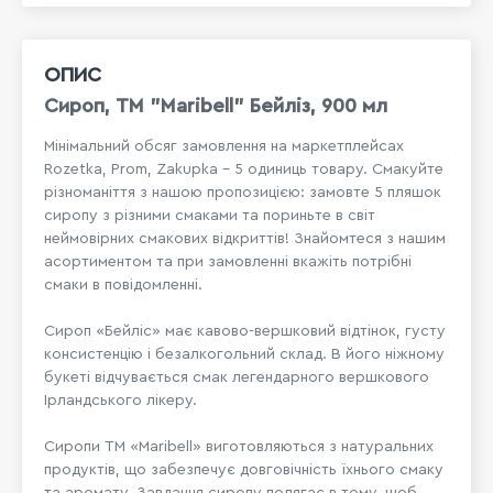
ОПИС
Сироп, ТМ "Maribell" Бейліз, 900 мл
Мінімальний обсяг замовлення на маркетплейсах
Rozetka, Prom, Zakupka - 5 одиниць товару. Смакуйте
різноманіття з нашою пропозицією: замовте 5 пляшок
сиропу з різними смаками та пориньте в світ
неймовірних смакових відкриттів! Знайомтеся з нашим
асортиментом та при замовленні вкажіть потрібні
смаки в повідомленні.
Сироп «Бейліс» має кавово-вершковий відтінок, густу
консистенцію і безалкогольний склад. В його ніжному
букеті відчувається смак легендарного вершкового
Ірландського лікеру.
Сиропи ТМ «Maribell» виготовляються з натуральних
продуктів, що забезпечує довговічність їхнього смаку
та аромату. Завдання сиропу полягає в тому, щоб