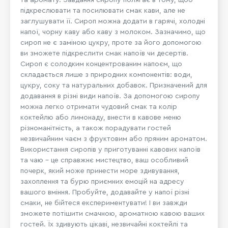
підкреслювати та посилювати смак кави, але не
заглушувати її. Сироп можна додати в гарячі, холодні
напої, чорну каву або каву з молоком. Зазначимо, що
сироп не є заміною цукру, проте за його допомогою
ви зможете підкреслити смак напоїв чи десертів.
Сироп є солодким концентрованим напоєм, що
складається лише з природних компонентів: води,
цукру, соку та натуральних добавок. Призначений для
додавання в різні види напоїв. За допомогою сиропу
можна легко отримати чудовий смак та колір
коктейлю або лимонаду, внести в кавове меню
різноманітність, а також порадувати гостей
незвичайним чаєм з фруктовим або пряним ароматом.
Використання сиропів у приготуванні кавових напоїв
та чаю – це справжнє мистецтво, ваш особливий
почерк, який може принести море здивування,
захоплення та бурю приємних емоцій на адресу
вашого вміння. Пробуйте, додавайте у напої різні
смаки, не бійтеся експериментувати! І ви завжди
зможете потішити смачною, ароматною кавою ваших
гостей. Їх здивують цікаві, незвичайні коктейлі та