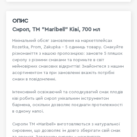
ОПИС
Сироп, ТМ "Maribell" Ківі, 700 мл
Мінімальний обсяг замовлення на маркетплейсах
Rozetka, Prom, Zakupka - 5 одиниць товару. Смакуйте
різноманіття з нашою пропозицією: замовте 5 пляшок
сиропу з різними смаками та пориньте в світ
неймовірних смакових відкриттів! Знайомтеся з нашим
асортиментом та при замовленні вкажіть потрібні
смаки в повідомленні.
Інтенсивний освіжаючий та солодкуватий смак плодів
ківі робить цей сироп унікальним інструментом
бармена, оскільки дозволяє поєднати протилежності
в одному напої.
Сиропи ТМ «Maribell» виготовляються з натуральної
сировини, що дозволяє їм довго зберігати свій смак
та аромат. Завданням сиропу - можливість