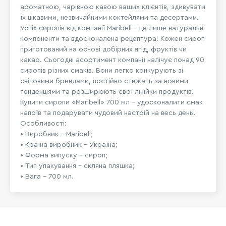
ароматною, чарівною кавою ваших клієнтів, здивувати
їх цікавими, незвичайними коктейлями та десертами.
Успіх сиропів від компанії Maribell – це лише натуральні
компоненти та вдосконалена рецептура! Кожен сироп
приготований на основі добірних ягід, фруктів чи
какао. Сьогодні асортимент компанії налічує понад 90
сиропів різних смаків. Вони легко конкурують зі
світовими брендами, постійно стежать за новими
тенденціями та розширюють свої лінійки продуктів.
Купити сиропи «Maribell» 700 мл – удосконалити смак
напоїв та подарувати чудовий настрій на весь день!
Особливості:
• Виробник – Maribell;
• Країна виробник – Україна;
• Форма випуску – сироп;
• Тип упакування – скляна пляшка;
• Вага – 700 мл.