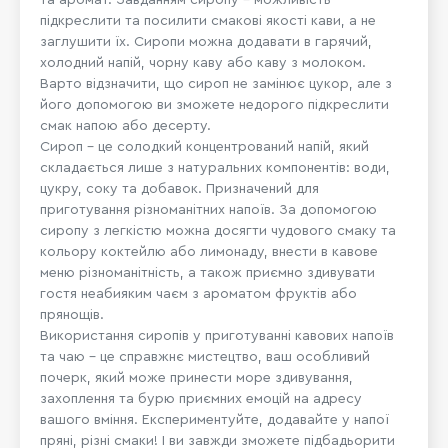
підкреслити та посилити смакові якості кави, а не
заглушити їх. Сиропи можна додавати в гарячий,
холодний напій, чорну каву або каву з молоком.
Варто відзначити, що сироп не замінює цукор, але з
його допомогою ви зможете недорого підкреслити
смак напою або десерту.
Сироп – це солодкий концентрований напій, який
складається лише з натуральних компонентів: води,
цукру, соку та добавок. Призначений для
приготування різноманітних напоїв. За допомогою
сиропу з легкістю можна досягти чудового смаку та
кольору коктейлю або лимонаду, внести в кавове
меню різноманітність, а також приємно здивувати
гостя неабияким чаєм з ароматом фруктів або
прянощів.
Використання сиропів у приготуванні кавових напоїв
та чаю – це справжнє мистецтво, ваш особливий
почерк, який може принести море здивування,
захоплення та бурю приємних емоцій на адресу
вашого вміння. Експериментуйте, додавайте у напої
пряні, різні смаки! І ви завжди зможете підбадьорити