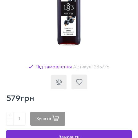
Під замовлення
Артикул: 235776
579грн
+
Купити
-
Замовити