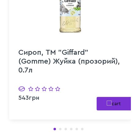
Сироп, ТМ "Giffard"
(Gomme) Жуйка (прозорий),
0.7л
543грн