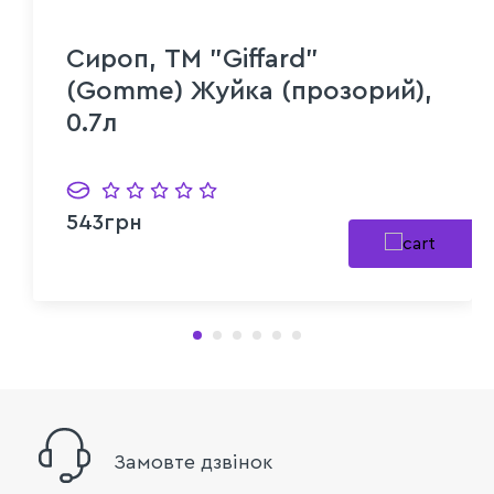
Сироп, ТМ "Giffard"
(Gomme) Жуйка (прозорий),
0.7л
543грн
Замовте дзвінок