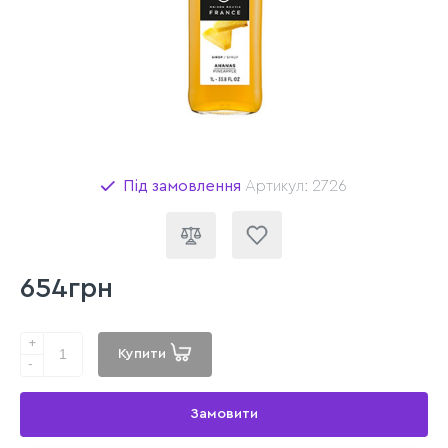
Під замовлення
Артикул: 2726
654грн
+
Купити
-
Замовити