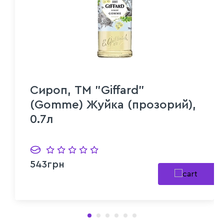
Сироп, ТМ "Giffard"
(Gomme) Жуйка (прозорий),
0.7л
543грн