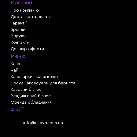
Магазин
Про компанію
Доставка та оплата
Гарантії
Бренди
Відгуки
Контакти
Договір оферти
Меню
Кава
Чай
Кавоварки і кавомолки
Посуд і аксесуари для бариста
Кавовий бізнес
Вендинговий бізнес
Оренда обладнання
Акції
Львів, вул. Зелена, 301
Email:
info@ekava.com.ua
Skype: www.ekava.com.ua