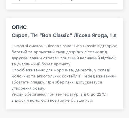
ОПИС
Сироп, TM "Bon Classic" Лісова Ягода, 1 л
Сироп зі смаком "Лісова Ягода" Bon Classic відтворює
багатий та ароматний смак дозрілих лісових ягід,
даруючи вашим стравам приємний насичений відтінок
та дивовижний букет аромату.
Спосіб вживання: для морозива, десертів, у складі
молочних та алкогольних коктейлів. Перед вживанням
збовтати пляшку. При зберіганні допускається
утворення осаду.
Умови зберігання: при температурі від 0 до 22°С і
відносній вологості повітря не більше 75%