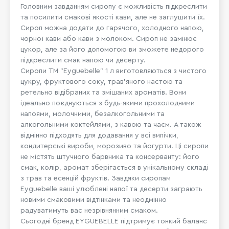
Головним завданням сиропу є можливість підкреслити
та посилити смакові якості кави, але не заглушити їх.
Сироп можна додати до гарячого, холодного напою,
чорної кави або кави з молоком. Сироп не замінює
цукор, але за його допомогою ви зможете недорого
підкреслити смак напою чи десерту.
Сиропи ТМ "Eyguebelle" 1 л виготовляються з чистого
цукру, фруктового соку, трав'яного настою та
ретельно відібраних та змішаних ароматів. Вони
ідеально поєднуються з будь-якими прохолодними
напоями, молочними, безалкогольними та
алкогольними коктейлями, з кавою та чаєм. А також
відмінно підходять для додавання у всі випічки,
кондитерські вироби, морозиво та йогурти. Ці сиропи
не містять штучного барвника та консерванту: його
смак, колір, аромат зберігається в унікальному складі
з трав та есенцій фруктів. Завдяки сиропам
Eyguebelle ваші улюблені напої та десерти заграють
новими смаковими відтінками та неодмінно
радуватимуть вас незрівнянним смаком.
Сьогодні бренд EYGUEBELLE підтримує тонкий баланс