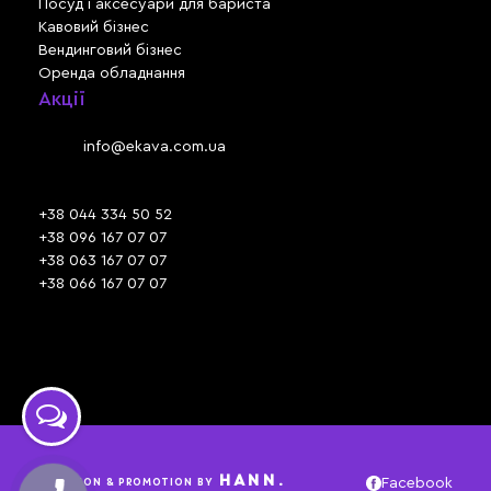
Посуд і аксесуари для бариста
Кавовий бізнес
Вендинговий бізнес
Оренда обладнання
Акції
Львів, вул. Зелена, 301
Email:
info@ekava.com.ua
Skype: www.ekava.com.ua
+38 044 334 50 52
+38 096 167 07 07
+38 063 167 07 07
+38 066 167 07 07
Час роботи:
ПН - ПТ: 09:30 - 18:00
СБ - НД: вихідний
HANN.
CREATION & PROMOTION BY
Facebook