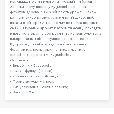
між спадщиною минулого та інноваційним баченням.
Завдяки цьому процесу Eyguebelle точно знає
фруктові дерева, з яких збирають урожай. Також
компанія використовує тільки чистий цукор, щоб
надати своїм продуктам ні з чим не можна порівняти
смак. Натуральні ароматизатори та есенції походять
виключно з фруктів або рослин та концентруються з
використанням різних чудово освоєних технік.
Відкрийте для себе традиційний асортимент
фруктових сиропів, оригінальних сиропів та
органічних сиропів ТМ "Eyguebelle".
Особливості:
• Виробник – Eyguebelle;
• Смак – фундук (ліщина);
• Країна виробник – Франція;
• Форма випуску – сироп;
• Тип упакування – скляна пляшка;
• Вага – 500 мл