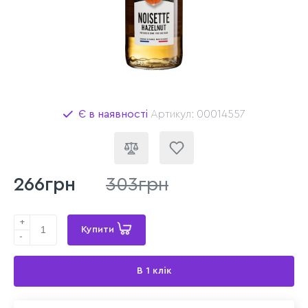
Є в наявності
Артикул: 00014557
266грн
303грн
+
Купити
-
В 1 клік