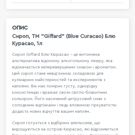
ОПИС
Сироп, ТМ "Giffard" (Blue Curacao) Блю
Курасао, 1л
Сироп Giffard Блю Кюрасао - це витончена
альтернатива відомому алкогольному лікеру, яка
відзначається неперевершеним смаком і ароматом.
Цей сироп стане невід'ємною складовою для
кулінарних майстерностей та експериментів з
напоями. Він має помірно густу, однорідну
консистенцію і вражає своїм світло-блакитним
кольором. Його насичений цитрусовий смак з
солодкими відтінками і ледь вловимою гіркуватістю
додасть нових відчуттів вашим напоям.
Сироп готується з відбірних апельсинів, що
вирощуються на острові Кюрасао, які відрізняються