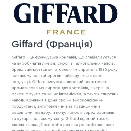
Giffard (Франція)
Giffard - це французька компанія, що спеціалізується
на виробництві лікерів, сиропів і алкогольних напоїв.
Бренд займається виготовленням сиропів із 1885 року,
при цьому вони зберегли найвищу якість своєї
продукції. Giffard випускає широкий асортимент
ароматизованих сиропів для коктейлів, лікерів на
основі фруктів та інших інгредієнтів, а також спиртних
напоїв. Компанія відома своїми високоякісними
продуктами, виготовленими за традиційними
рецептами, які набули популярності серед барменів
та кухарів по всьому світу. Giffard відомий також
своєю інноваційною роботою над розробкою нових
смаків та продуктів, щоб задовольнити потреби