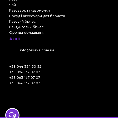
Чай
Кавоварки і кавомолки
Посуд і аксесуари для бариста
Кавовий бізнес
Вендинговий бізнес
Оренда обладнання
Акції
Львів, вул. Зелена, 301
Email:
info@ekava.com.ua
Skype: www.ekava.com.ua
+38 044 334 50 52
+38 096 167 07 07
+38 063 167 07 07
+38 066 167 07 07
Час роботи:
ПН - ПТ: 09:30 - 18:00
СБ - НД: вихідний