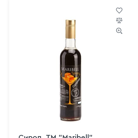
Сироп, ТМ "Maribell"