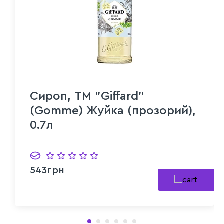
Сироп, ТМ "Giffard"
(Gomme) Жуйка (прозорий),
0.7л
543грн