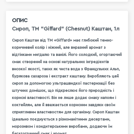
ОПИС
Сироп, ТМ "Giffard" (Chesnut) Каштан, 1л
Сироп Каштан від TM «Giffard» має глибокий темно-
коричневий колір і ніжний, але виразний аромат з
відтінками мигдалю та ванілі. Його солодкий, огортаючий
смак створений на основі натуральних інгредієнтів
високої якості, таких як чиста вода з Французьких Альп,
бурякова сахароза і екстракт каштану. Виробляють цей
сироп за допомогою ультрашвидкої пастеризації без
штучних домішок, що підкреслює його природність і
корисні властивості. Він не лише додає смаку напоям і
коктейлям, але й вважається корисним завдяки своїм
сприятливим властивостям для організму. Сироп Каштан
ідеально поєднується з різноманітними десертами,
морозивом і кондитерськими виробами, додаючи їм
багатогранний смак і аромат.