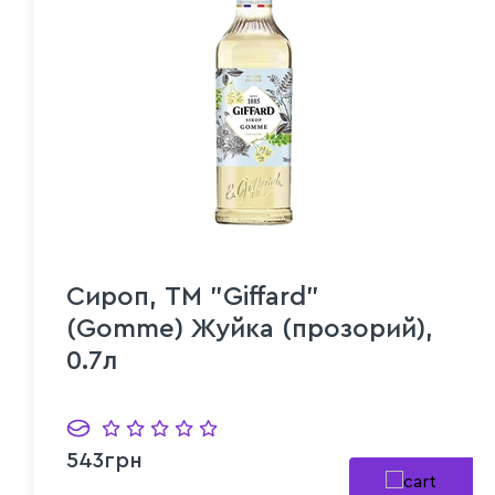
Сироп, ТМ "Giffard"
(Gomme) Жуйка (прозорий),
0.7л
543грн