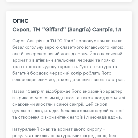
ОПИС
Сироп, ТМ "Giffard" (Sangria) Сангрія, 1л
Сироп Сангрія від ТМ "Giffard" пропонує вам не лише
безалкогольну версію славетного іспанського напою,
але й неперевершений досвід смаку. Його насичений
аромат з відтінками апельсина, черешні та пряних
трав створює чудову гармонію. Густа текстура та
багатий бордово-червоний колір роблять його
неперевершеним додатком до безлічі напоїв та страв.
Назва "Сангрія" відображає його виразний характер
із криваво-червоним відтінком, а також поєднується зі
смаковими якостями самої сангрії. Цей сироп
ідеально підходить для безалкогольних версій сангрії
та створення різноманітних напоїв і лимонадів вдома.
Натуральний смак та аромат цього сиропу -
результат виключно натуральних інгредієнтів, без