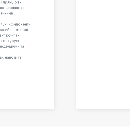
пряні, різні
ою, чарівною
чайними
ральні компоненти
аний на основі
ент компанії
о конкурують зі
енденціями та
ак напоїв та