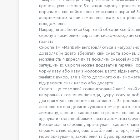
пропозицією: замовте 5 пляшок сиропу з різними 
пориньте в світ неймовірних смакових відкриттів! 
асортиментом та при замовленні вкажіть потрібні 
повідомленні.
Навряд чи знайдеться бар, який обходиться без ц
сиропу з насиченим і виразним кисло-солодким с
граната.
Сиропи ТМ «Maribell» виготовляються з натурально
дозволяє їм довго зберігати свій смак та аромат. 
можливість підкреслити та посилити смакові якості 
заглушити їх. Сиропи можна додавати в гарячий, х
чорну каву або каву з молоком. Варто відзначити
замінює цукор, але з його допомогою ви зможет
підкреслити смак напою або десерту.
Сироп – це солодкий концентрований напій, який 
натуральних компонентів: води, цукру, соку та до
для приготування різноманітних напоїв. За допомо
легкістю можна досягти чудового смаку та кольо
лимонаду, внести в кавове меню різноманітність, 
здивувати гостя неабияким чаєм з ароматом фрукт
Використання сиропів у приготуванні кавових напої
справжнє мистецтво, ваш особливий почерк, який
море здивування, захоплення та бурю приємних ем