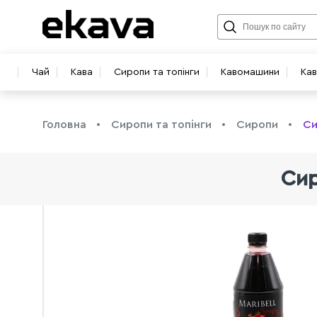
Чай
Кава
Сиропи та топінги
Кавомашини
Ка
Головна
Сиропи та топінги
Сиропи
Си
Сир
info@ekava.com.ua