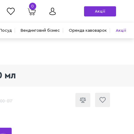
0
Акції
Посуд
Вендинговий бізнес
Оренда кавоварок
Акції
0 мл
200-017