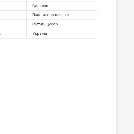
Гренадін
Пластикова пляшка
Містить цукор
к
Україна