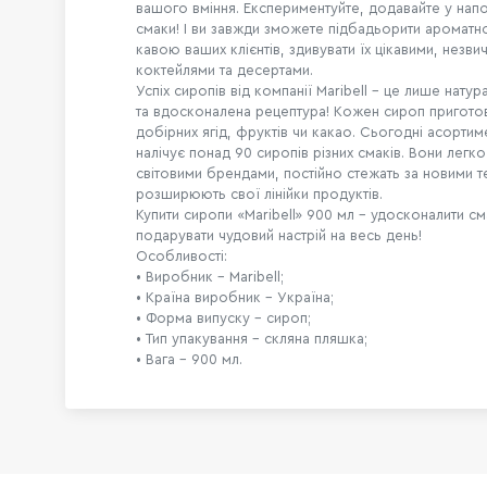
вашого вміння. Експериментуйте, додавайте у напої 
смаки! І ви завжди зможете підбадьорити ароматн
кавою ваших клієнтів, здивувати їх цікавими, незви
коктейлями та десертами.
Успіх сиропів від компанії Maribell – це лише нату
та вдосконалена рецептура! Кожен сироп приготов
добірних ягід, фруктів чи какао. Сьогодні асортим
налічує понад 90 сиропів різних смаків. Вони легк
світовими брендами, постійно стежать за новими т
розширюють свої лінійки продуктів.
Купити сиропи «Maribell» 900 мл – удосконалити см
подарувати чудовий настрій на весь день!
Особливості:
• Виробник – Maribell;
• Країна виробник – Україна;
• Форма випуску – сироп;
• Тип упакування – скляна пляшка;
• Вага – 900 мл.