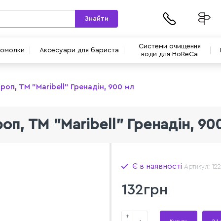
Знайти
Системи очищення
вомолки
Аксесуари для бариста
води для HoReCa
роп, ТМ "Maribell" Гренадін, 900 мл
оп, ТМ "Maribell" Гренадін, 90
Є в наявності
Артикул: 12
132грн
+