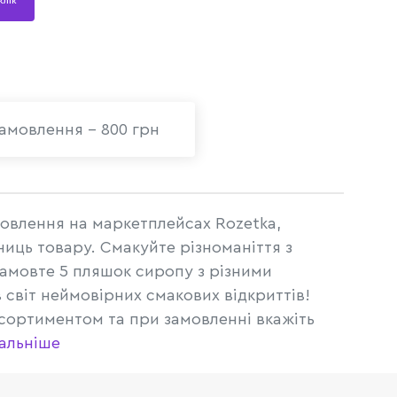
 клік
амовлення - 800 грн
овлення на маркетплейсах Rozetka,
ниць товару. Смакуйте різноманіття з
амовте 5 пляшок сиропу з різними
 світ неймовірних смакових відкриттів!
сортиментом та при замовленні вкажіть
альніше