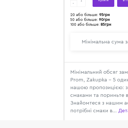
Купити
В 1
-
20 або більше:
95грн
50 або більше:
90грн
100 або більше:
85грн
Мінімальна сума з
Мінімальний обсяг зам
Prom, Zakupka - 5 оди
нашою пропозицією: з
смаками та пориньте в
Знайомтеся з нашим а
потрібні смаки в...
Дет