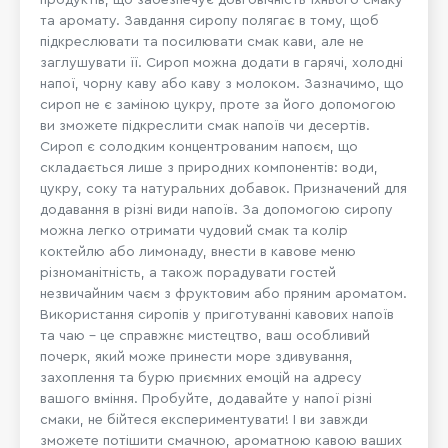
та аромату. Завдання сиропу полягає в тому, щоб
підкреслювати та посилювати смак кави, але не
заглушувати її. Сироп можна додати в гарячі, холодні
напої, чорну каву або каву з молоком. Зазначимо, що
сироп не є заміною цукру, проте за його допомогою
ви зможете підкреслити смак напоїв чи десертів.
Сироп є солодким концентрованим напоєм, що
складається лише з природних компонентів: води,
цукру, соку та натуральних добавок. Призначений для
додавання в різні види напоїв. За допомогою сиропу
можна легко отримати чудовий смак та колір
коктейлю або лимонаду, внести в кавове меню
різноманітність, а також порадувати гостей
незвичайним чаєм з фруктовим або пряним ароматом.
Використання сиропів у приготуванні кавових напоїв
та чаю – це справжнє мистецтво, ваш особливий
почерк, який може принести море здивування,
захоплення та бурю приємних емоцій на адресу
вашого вміння. Пробуйте, додавайте у напої різні
смаки, не бійтеся експериментувати! І ви завжди
зможете потішити смачною, ароматною кавою ваших