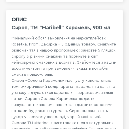
ОПИС
Сироп, ТМ "Maribell" Карамель, 900 мл
Мінімальний обсяг замовлення на маркетплейсах
Rozetka, Prom, Zakupka - 5 одиниць товару. Смакуйте
різноманіття з нашою пропозицією: замовте 5 пляшок
сиропу з різними смаками та пориньте в світ
неймовірних смакових відкриттів! Знайомтеся з нашим
асортиментом та при замовленні вкажіть потрібні
смаки в повідомленні.
Сироп «Солона Карамель» має густу консистенцію,
темно-коричневий колір, аромат карамелі та ванілі, а
у смаку відчуваються карамельні, вершково-ванільні
нотки. Сироп «Солона Карамель» додасть
вишуканості кавовим напоям та підкорить солоними
нотками будь-якого гурмана. Сиропом замінюють
цукор у гарячому шоколаді, чорній каві та чаї.
Сиропи ТМ «Maribell» виготовляються з натуральних
продуктів, що забезпечує довговічність їхнього смаку