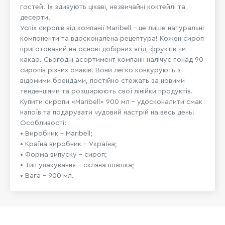
гостей. Їх здивують цікаві, незвичайні коктейлі та
десерти.
Успіх сиропів від компанії Maribell – це лише натуральні
компоненти та вдосконалена рецептура! Кожен сироп
приготований на основі добірних ягід, фруктів чи
какао. Сьогодні асортимент компанії налічує понад 90
сиропів різних смаків. Вони легко конкурують з
відомими брендами, постійно стежать за новими
тенденціями та розширюють свої лінійки продуктів.
Купити сиропи «Maribell» 900 мл – удосконалити смак
напоїв та подарувати чудовий настрій на весь день!
Особливості:
• Виробник – Maribell;
• Країна виробник – Україна;
• Форма випуску – сироп;
• Тип упакування – скляна пляшка;
• Вага – 900 мл.