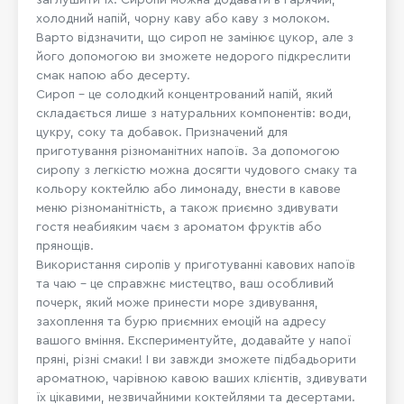
холодний напій, чорну каву або каву з молоком.
Варто відзначити, що сироп не замінює цукор, але з
його допомогою ви зможете недорого підкреслити
смак напою або десерту.
Сироп – це солодкий концентрований напій, який
складається лише з натуральних компонентів: води,
цукру, соку та добавок. Призначений для
приготування різноманітних напоїв. За допомогою
сиропу з легкістю можна досягти чудового смаку та
кольору коктейлю або лимонаду, внести в кавове
меню різноманітність, а також приємно здивувати
гостя неабияким чаєм з ароматом фруктів або
прянощів.
Використання сиропів у приготуванні кавових напоїв
та чаю – це справжнє мистецтво, ваш особливий
почерк, який може принести море здивування,
захоплення та бурю приємних емоцій на адресу
вашого вміння. Експериментуйте, додавайте у напої
пряні, різні смаки! І ви завжди зможете підбадьорити
ароматною, чарівною кавою ваших клієнтів, здивувати
їх цікавими, незвичайними коктейлями та десертами.