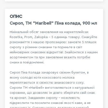
ОПИС
Сироп, ТМ "Maribell" Піна колада, 900 мл
Мінімальний обсяг замовлення на маркетплейсах
Rozetka, Prom, Zakupka - 5 одиниць товару. Смакуйте
різноманіття з нашою пропозицією: замовте 5 пляшок
сиропу з різними смаками та пориньте в світ
неймовірних смакових відкриттів! Знайомтеся з нашим
асортиментом та при замовленні вкажіть потрібні
смаки в повідомленні.
Сироп Піна Колада зачаровує свіжим букетом, в
якому солодкі ноти кокосового молока
переплітаються зі свіжістю ананасового соку.
Сиропи ТМ «Maribell» виготовляються з натуральної
сировини, що дозволяє їм довго зберігати свій смак
та аромат. Завданням сиропу - можливість
підкреслити та посилити смакові якості кави, а не
заглушити їх. Сиропи можна додавати в гарячий,