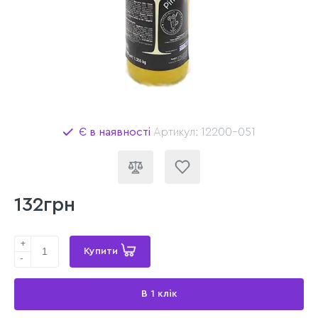
Є в наявності
Артикул: 12200-051
132грн
+
Купити
-
В 1 клік