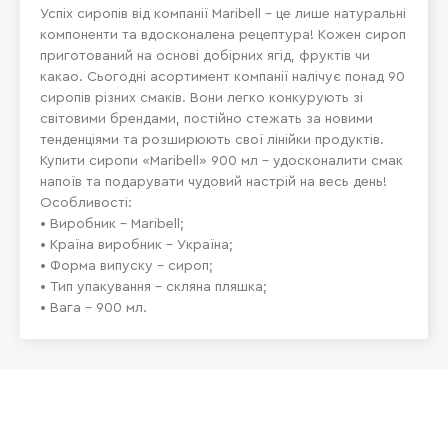
Успіх сиропів від компанії Maribell – це лише натуральні
компоненти та вдосконалена рецептура! Кожен сироп
приготований на основі добірних ягід, фруктів чи
какао. Сьогодні асортимент компанії налічує понад 90
сиропів різних смаків. Вони легко конкурують зі
світовими брендами, постійно стежать за новими
тенденціями та розширюють свої лінійки продуктів.
Купити сиропи «Maribell» 900 мл – удосконалити смак
напоїв та подарувати чудовий настрій на весь день!
Особливості:
• Виробник – Maribell;
• Країна виробник – Україна;
• Форма випуску – сироп;
• Тип упакування – скляна пляшка;
• Вага – 900 мл.