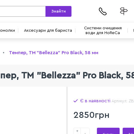
Знайти
Системи очищення
вомолки
Аксесуари для бариста
води для HoReCa
Темпер, ТМ "Bellezza" Pro Black, 58 мм
пер, ТМ "Bellezza" Pro Black, 5
Є в наявності
Артикул: ZB
2850грн
+