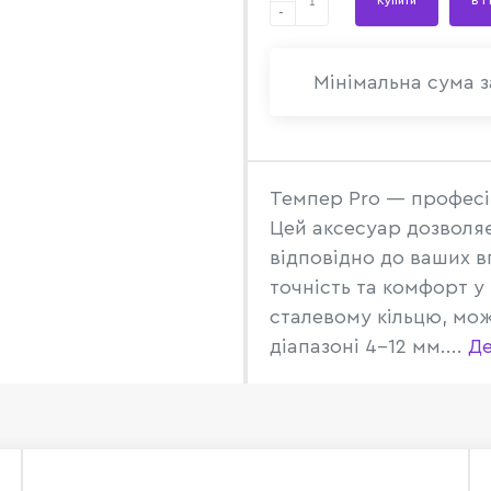
Купити
В 1
-
Мінімальна сума з
Темпер Pro — професі
Цей аксесуар дозволя
відповідно до ваших 
точність та комфорт у
сталевому кільцю, мож
діапазоні 4–12 мм....
Де