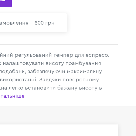
 клік
амовлення - 800 грн
йний регульований темпер для еспресо.
є налаштовувати висоту трамбування
вподобань, забезпечуючи максимальну
 використанні. Завдяки поворотному
на легко встановити бажану висоту в
тальніше