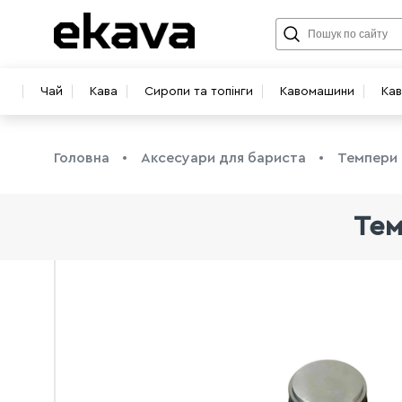
Чай
Кава
Сиропи та топінги
Кавомашини
Ка
Головна
Аксесуари для бариста
Темпери
Тем
info@ekava.com.ua