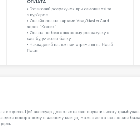
ОПЛАТА
• Готівковий розрахунок при самовивозі та
з кур’єром
• Онлайн оплата картами Visa/MasterCard
через "Кошик"
• Оплата по безготівковому розрахунку в
касі будь-якого банку
• Накладений платіж при отриманні на Новій
Пошті
ля еспресо. Цей аксесуар дозволяє налаштовувати висоту трамбуван
 Завдяки поворотному сталевому кільцю, можна легко встановити бажан
дерів.