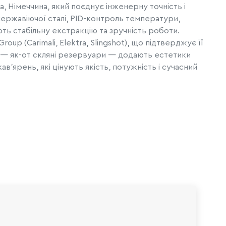
 Німеччина, який поєднує інженерну точність і
 нержавіючої сталі, PID-контроль температури,
ть стабільну екстракцію та зручність роботи.
oup (Carimali, Elektra, Slingshot), що підтверджує її
алі — як-от скляні резервуари — додають естетики
ав’ярень, які цінують якість, потужність і сучасний