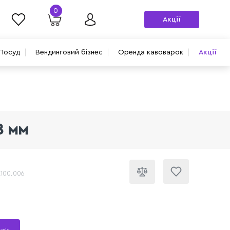
0
Акції
Посуд
Вендинговий бізнес
Оренда кавоварок
Акції
8 мм
.100.006