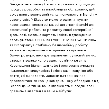
Завдяки ретельному багатостороннього підходу до
процесу розробки та виробництва обладнання, цей
союз приніс величезний успіх і популярність Bianchi у
всьому світі. У Ekava ви можете оцінити і купити
кавомашини і вендінгові кавові автомати Bianchi для
ефективної роботи та розвитку своєї комерційної
діяльності. Лояльна вартість і якість підтверджене
сертифікатами UNI EN ISO 9001, TUV, ISO 14001: 2004
та РЄ гарантує стабільну безперебійну роботу
автоматів і правильне поводження з сировиною.
Зручні розміри, нехитре управління, сучасний вигляд
створять велике коло ваших постійних клієнтів.
Кавомашини Bianchi для кафе і ресторанів зможуть
підкреслити вишуканість і якість кави, капучіно або
латте, які ви подаєте. Завдяки ним ваш заклад
прославитися як краща кав'ярня. Тому обладнання від
Bianchi це не тільки ваша впевненість сьогодні, але і
правильна інвестиція в ваше майбутнє.