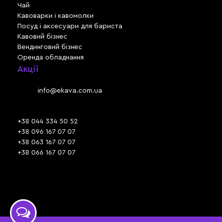
Чай
Кавоварки і кавомолки
Посуд і аксесуари для бариста
Кавовий бізнес
Вендинговий бізнес
Оренда обладнання
Акції
Львів, вул. Зелена, 301
Email:
info@ekava.com.ua
Skype: www.ekava.com.ua
+38 044 334 50 52
+38 096 167 07 07
+38 063 167 07 07
+38 066 167 07 07
Час роботи:
ПН - ПТ: 09:30 - 18:00
СБ - НД: вихідний