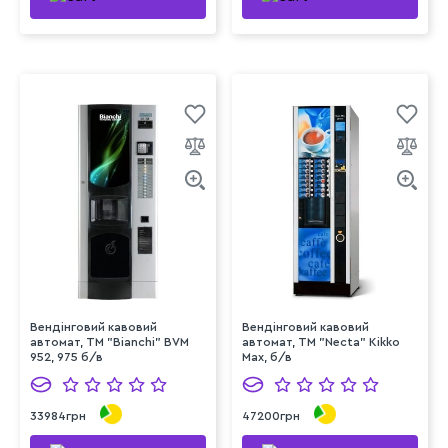
Вендінговий кавовий
Вендінговий кавовий
автомат, ТМ "Bianchi" BVM
автомат, ТМ "Necta" Kikko
952, 975 б/в
Max, б/в
33984грн
47200грн