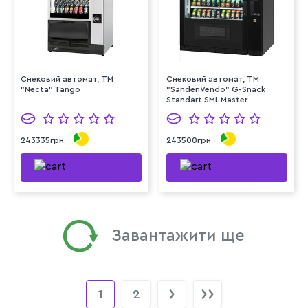
Снековий автомат, ТМ
Снековий автомат, TM
"Necta" Tango
"SandenVendo" G-Snack
Standart SML Master
243335грн
243500грн
Завантажити ще
1
2