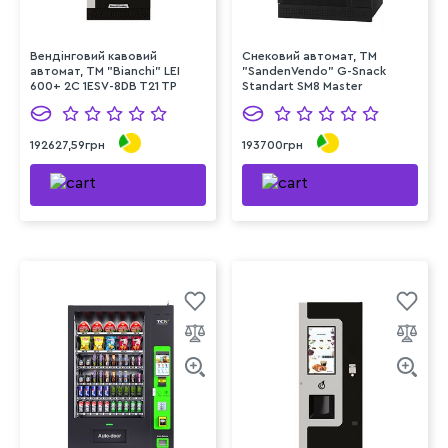
Вендінговий кавовий
Снековий автомат, TM
автомат, ТМ "Bianchi" LEI
"SandenVendo" G-Snack
600+ 2C 1ESV-8DB T21 TP
Standart SM8 Master
192627,59грн
193700грн