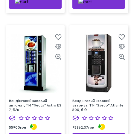
Вендінговий кавовий
Вендінговий кавовий
автомат, ТМ "Necta" Astro ES
автомат, ТМ "Saeco" Atlante
7, б/в
500, б/в
55900грн
75862,07грн