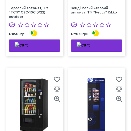
Торговий автомат, ТМ
Вендінговий кавовий
"TCN" CSC-10C (V22)
автомат, ТМ "Necta" Kikko
outdoor
178500грн
179078грн