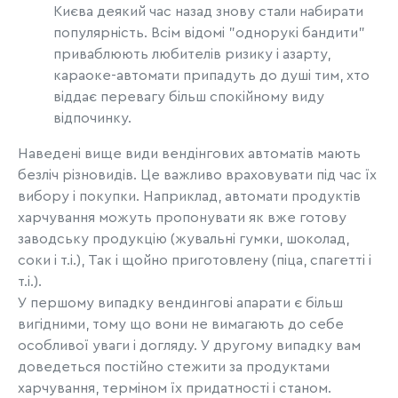
Києва деякий час назад знову стали набирати
популярність. Всім відомі "однорукі бандити"
приваблюють любителів ризику і азарту,
караоке-автомати припадуть до душі тим, хто
віддає перевагу більш спокійному виду
відпочинку.
Наведені вище види вендінгових автоматів мають
безліч різновидів. Це важливо враховувати під час їх
вибору і покупки. Наприклад, автомати продуктів
харчування можуть пропонувати як вже готову
заводську продукцію (жувальні гумки, шоколад,
соки і т.і.), Так і щойно приготовлену (піца, спагетті і
т.і.).
У першому випадку вендингові апарати є більш
вигідними, тому що вони не вимагають до себе
особливої ​​уваги і догляду. У другому випадку вам
доведеться постійно стежити за продуктами
харчування, терміном їх придатності і станом.