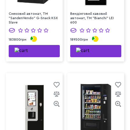
Снековий автомат, TM
Вендінговий кавовий
"SandenVendo" G-Snack KSX
автомат, ТМ "Bianchi" LEI
Slave
600
183800грн
189500грн