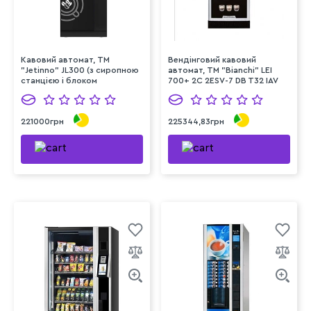
Кавовий автомат, TM
Вендінговий кавовий
"Jetinno" JL300 (з сиропною
автомат, ТМ "Bianchi" LEI
станцією і блоком
700+ 2C 2ESV-7 DB T32 IAV
заварювання чаю)
TP
221000грн
225344,83грн