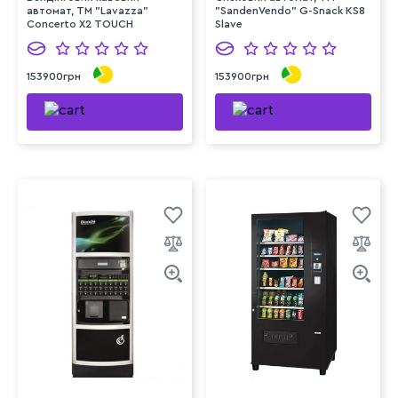
автомат, ТМ "Lavazza"
"SandenVendo" G-Snack KS8
Concerto Х2 TOUCH
Slave
153900грн
153900грн