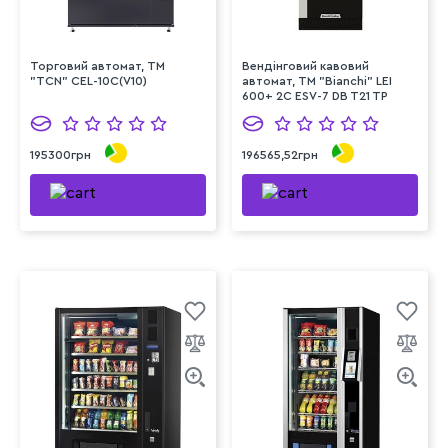
Торговий автомат, ТМ
Вендінговий кавовий
"TCN" CEL-10C(V10)
автомат, ТМ "Bianchi" LEI
600+ 2C ESV-7 DB T21 TP
195300грн
196565,52грн