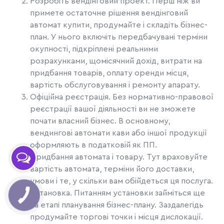
Розробіть вендінговий проект. Перш ніж ви
примете остаточне рішення вендінговий
автомат купити, продумайте і складіть бізнес-
план. У нього включіть передбачувані терміни
окупності, підкріплені реальними
розрахунками, щомісячний дохід, витрати на
придбання товарів, оплату оренди місця,
вартість обслуговування і ремонту апарату.
Офіційна реєстрація. Без нормативно-правової
реєстрації вашої діяльності ви не зможете
почати власний бізнес. В основному,
вендингові автомати кави або іншої продукції
оформляють в податковій як ПП.
Придбання автомата і товару. Тут враховуйте
вартість автомата, терміни його доставки,
умови і те, у скільки вам обійдеться ця послуга.
Установка. Питанням установки займіться ще
на етапі планування бізнес-плану. Заздалегідь
продумайте торгові точки і місця дислокації.