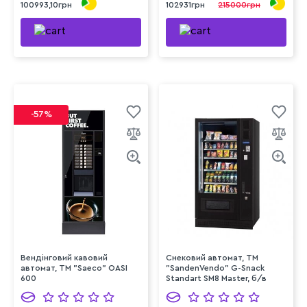
100993,10грн
102931грн
215000грн
-57%
Вендінговий кавовий
Снековий автомат, TM
автомат, ТМ "Saeco" OASI
"SandenVendo" G-Snack
600
Standart SM8 Master, б/в