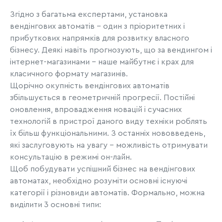
Згідно з багатьма експертами, установка
вендінгових автоматів - один з пріоритетних і
прибуткових напрямків для розвитку власного
бізнесу. Деякі навіть прогнозують, що за вендингом і
інтернет-магазинами - наше майбутнє і крах для
класичного формату магазинів.
Щорічно окупність вендінгових автоматів
збільшується в геометричній прогресії. Постійні
оновлення, впровадження новацій і сучасних
технологій в пристрої даного виду техніки роблять
їх більш функціональними. З останніх нововведень,
які заслуговують на увагу - можливість отримувати
консультацію в режимі он-лайн.
Щоб побудувати успішний бізнес на вендінгових
автоматах, необхідно розуміти основні існуючі
категорії і різновиди автоматів. Формально, можна
виділити 3 основні типи: