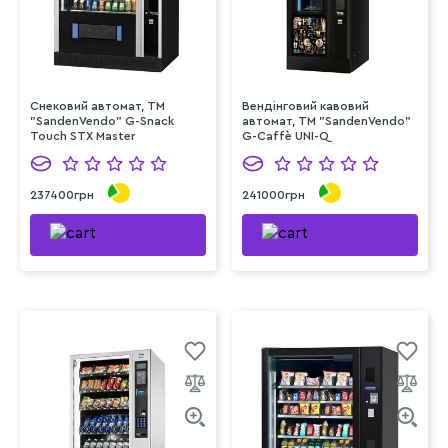
Снековий автомат, TM
Вендінговий кавовий
"SandenVendo" G-Snack
автомат, TM "SandenVendo"
Touch STX Master
G-Caffè UNI-Q
237400грн
241000грн