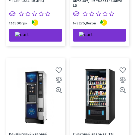
"TCN" CSC-10G(H5)
автомат, ТМ "Necta" Canto
LB
136500грн
148275,86грн
Вендінговий кавовий
Снековий автомат, TM