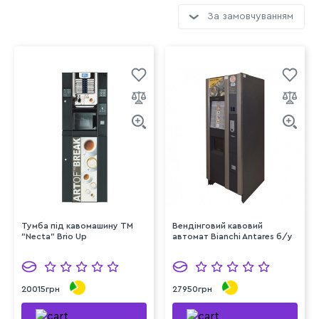
За замовчуванням
Тумба під кавомашину TM
Вендінговий кавовий
"Necta" Brio Up
автомат Bianchi Antares б/у
20015грн
27950грн