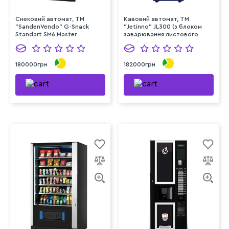
Снековий автомат, TM
Кавовий автомат, TM
"SandenVendo" G-Snack
"Jetinno" JL300 (з блоком
Standart SM6 Master
заварювання листового
чаю)
180000грн
182000грн