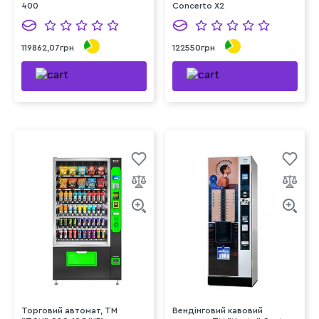
400
Concerto Х2
119862,07грн
122550грн
Торговий автомат, ТМ
Вендінговий кавовий