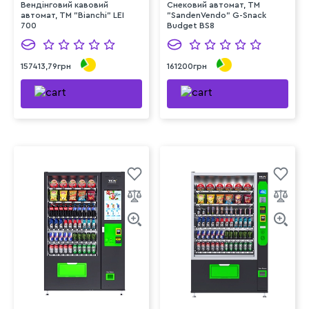
Вендінговий кавовий
Снековий автомат, TM
автомат, ТМ "Bianchi" LEI
"SandenVendo" G-Snack
700
Budget BS8
157413,79грн
161200грн