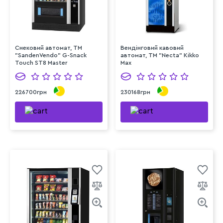
Снековий автомат, TM
Вендінговий кавовий
"SandenVendo" G-Snack
автомат, ТМ "Necta" Kikko
Touch ST8 Master
Max
226700грн
230168грн