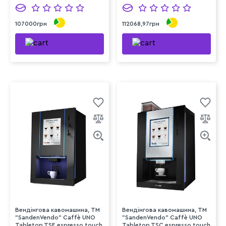
107000грн
112068,97грн
Вендінгова кавомашина, TM
Вендінгова кавомашина, TM
"SandenVendo" Caffè UNO
"SandenVendo" Caffè UNO
Tabletop TSE espresso touch
Tabletop TSC espresso touch