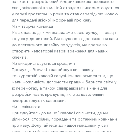
на якості, розроблений Американською асоціацією
спеціалізованої кави. Цей стандарт використовується
у галузі протягом 15 років та став своєрідною мовою
для передачі якісної інформації про каву.
Ми - творча команда
У всіх наших діях ми вкладаємо свою думку, інновації
та увагу до деталей. Від наукового дослідження кави
до елегантного дизайну продуктів, ми прагнемо
створити неповторні кавові враження для наших
клієнтів.
Ми використовуємося кращими
Продукція Brewista завойовує визнання у
конкурентній кавовій галузі. Ми пишаємося тим, що
мали можливість допомогти кращим бариста світу у
їх перемогах, а також співпрацювати з ними для
розробки нових продуктів, які з задоволенням
використовують кавомани.
Ми - спільнота
Приєднуйтесь до нашої кавової спільноти, де ми
ділимося історіями, порадами та останніми новинами
про каву. Долучайтеся до нашої мандрівки у світі
кави, де ми об'єднуємо мистецтво, науку та смакові