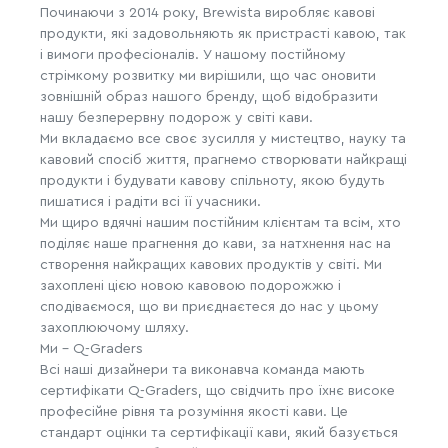
Починаючи з 2014 року, Brewista виробляє кавові
продукти, які задовольняють як пристрасті кавою, так
і вимоги професіоналів. У нашому постійному
стрімкому розвитку ми вирішили, що час оновити
зовнішній образ нашого бренду, щоб відобразити
нашу безперервну подорож у світі кави.
Ми вкладаємо все своє зусилля у мистецтво, науку та
кавовий спосіб життя, прагнемо створювати найкращі
продукти і будувати кавову спільноту, якою будуть
пишатися і радіти всі її учасники.
Ми щиро вдячні нашим постійним клієнтам та всім, хто
поділяє наше прагнення до кави, за натхнення нас на
створення найкращих кавових продуктів у світі. Ми
захоплені цією новою кавовою подорожжю і
сподіваємося, що ви приєднаєтеся до нас у цьому
захоплюючому шляху.
Ми - Q-Graders
Всі наші дизайнери та виконавча команда мають
сертифікати Q-Graders, що свідчить про їхнє високе
професійне рівня та розуміння якості кави. Це
стандарт оцінки та сертифікації кави, який базується