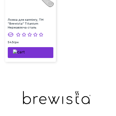
Ложка для каппінгу, TM
"Brewista" Titanium
Нержавіюча сталь
543грн