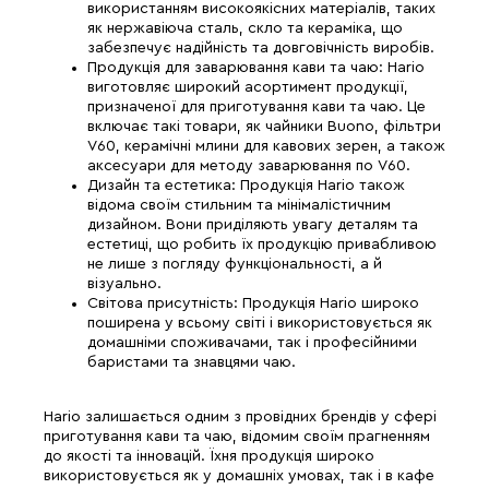
використанням високоякісних матеріалів, таких
як нержавіюча сталь, скло та кераміка, що
забезпечує надійність та довговічність виробів.
Продукція для заварювання кави та чаю: Hario
виготовляє широкий асортимент продукції,
призначеної для приготування кави та чаю. Це
включає такі товари, як чайники Buono, фільтри
V60, керамічні млини для кавових зерен, а також
аксесуари для методу заварювання по V60.
Дизайн та естетика: Продукція Hario також
відома своїм стильним та мінімалістичним
дизайном. Вони приділяють увагу деталям та
естетиці, що робить їх продукцію привабливою
не лише з погляду функціональності, а й
візуально.
Світова присутність: Продукція Hario широко
поширена у всьому світі і використовується як
домашніми споживачами, так і професійними
баристами та знавцями чаю.
Hario залишається одним з провідних брендів у сфері
приготування кави та чаю, відомим своїм прагненням
до якості та інновацій. Їхня продукція широко
використовується як у домашніх умовах, так і в кафе