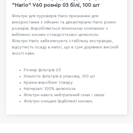
"Hario" V60 розмір 03 білі, 100 шт
Фільтри для пуроверів Hario призначені для
використання з лійками та декантерами Hario різних
розмірів. Виробляються японською компанією з
вибіленої киснем стовідсоткової целюлози.
Фільтри Hario забезпечують стабільну екстракцію,
відсутність осаду в напої, що в сумі дорівнює високій
якості кави.
Розмір фільтрів 03
Кількість фільтрів в упаковці, 100 шт
Країна-виробник товару.
Матеріал: 100% целюлоза
Фільтри мають нейтральний смак і запах
Фільтри очищені (відбілені) киснем.