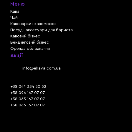
Меню
Кава
Чай
Кавоварки і кавомолки
Посуд і аксесуари для бариста
Кавовий бізнес
Вендинговий бізнес
Оренда обладнання
Акції
Львів, вул. Зелена, 301
Email:
info@ekava.com.ua
Skype: www.ekava.com.ua
+38 044 334 50 52
+38 096 167 07 07
+38 063 167 07 07
+38 066 167 07 07
Час роботи:
ПН - ПТ: 09:30 - 18:00
СБ - НД: вихідний