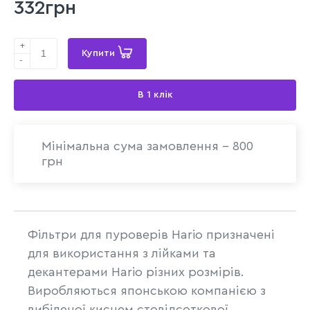
332грн
+
Купити
-
В 1 клік
Мінімальна сума замовлення - 800
грн
Фільтри для пуроверів Hario призначені
для використання з лійками та
декантерами Hario різних розмірів.
Виробляються японською компанією з
вибіленої киснем стовідсоткової