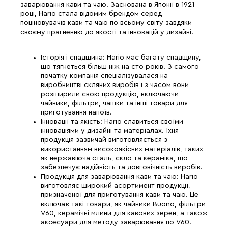
заварювання кави та чаю. Заснована в Японії в 1921
році, Hario стала відомим брендом серед
поціновувачів кави та чаю по всьому світу завдяки
своєму прагненню до якості та інновацій у дизайні.
Історія і спадщина: Hario має багату спадщину,
що тягнеться більш ніж на сто років. З самого
початку компанія спеціалізувалася на
виробництві скляних виробів і з часом вони
розширили свою продукцію, включаючи
чайники, фільтри, чашки та інші товари для
приготування напоїв.
Інновації та якість: Hario славиться своїми
інноваціями у дизайні та матеріалах. Їхня
продукція зазвичай виготовляється з
використанням високоякісних матеріалів, таких
як нержавіюча сталь, скло та кераміка, що
забезпечує надійність та довговічність виробів.
Продукція для заварювання кави та чаю: Hario
виготовляє широкий асортимент продукції,
призначеної для приготування кави та чаю. Це
включає такі товари, як чайники Buono, фільтри
V60, керамічні млини для кавових зерен, а також
аксесуари для методу заварювання по V60.